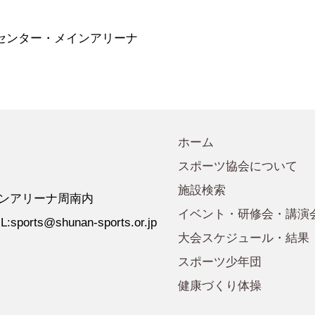
会規程
少年団諸規定
●事業計画
会運営規程
●発行誌・広報誌
センター・メインアリーナ
●事務局へのアクセス
ホーム
スポーツ協会について
施設検索
 ゼオンアリーナ周南内
イベント・研修会・講演
:sports@shunan-sports.or.jp
大会スケジュール・結果
スポーツ少年団
健康づくり体操