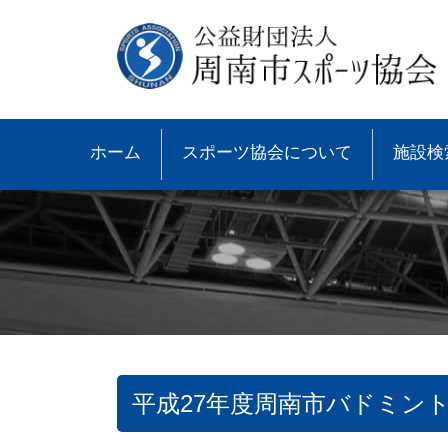
ホーム
スポーツ協会について
施設検
平成27年度周南市バドミン
●協会概要
●大会速報
●スポーツ少年団とは
●諸規則
●大会情報
●スポーツ