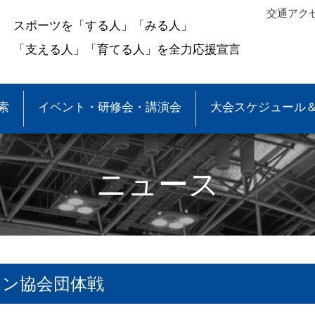
交通アク
スポーツを「する人」「みる人」
「支える人」「育てる人」を全力応援宣言
索
イベント・研修会・講演会
大会スケジュール
ニュース
トン協会団体戦
＆結果
少年団大会情報
●事業報告
●各種申請・報告書