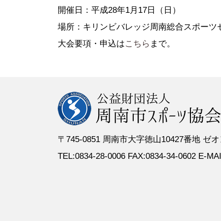
●定 款
●登録スポーツ少年団
●専門委員
●スポーツ
開催日：平成28年1月17日（日）
●組織図
●特別委員
場所：キリンビバレッジ周南総合スポーツ
●役員名簿
●加盟団体
大会要項・申込は
こちら
まで。
●評議員名簿
〒745-0851 周南市大字徳山10427番地
TEL:0834-28-0006 FAX:0834-34-0602 E-MAIL