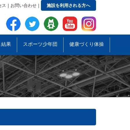
セス
｜
お問い合わせ
｜
施設を利用される方へ
＆結果
スポーツ少年団
健康づくり体操
●事務局への質問・お問合せ
●スポーツ少年団助成事業