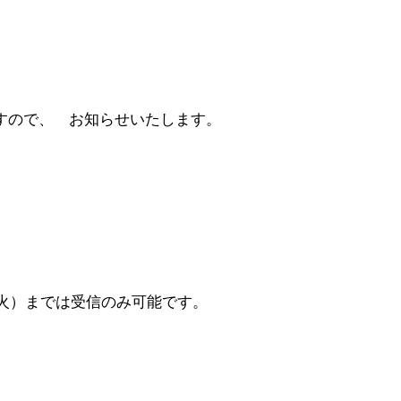
会規程
少年団諸規定
●事業計画
会運営規程
●発行誌・広報誌
●事務局へのアクセス
すので、 お知らせいたします。
（火）までは受信のみ可能です。