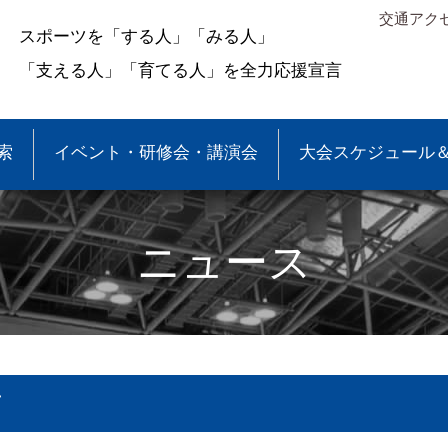
交通アク
スポーツを「する人」「みる人」
「支える人」「育てる人」を全力応援宣言
索
イベント・研修会・講演会
大会スケジュール
ニュース
て
＆結果
少年団大会情報
●事業報告
●各種申請・報告書