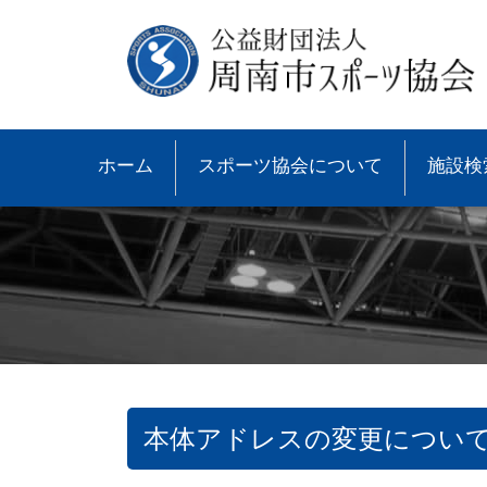
ホーム
スポーツ協会について
施設検
本体アドレスの変更につい
●協会概要
●大会速報
●スポーツ少年団とは
●諸規則
●大会情報
●スポーツ