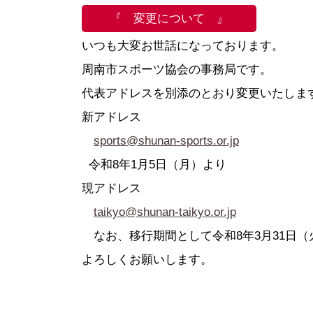
●定 款
●登録スポーツ少年団
●専門委員
●スポーツ
『 変更について 』
●組織図
●特別委員
いつも大変お世話になっております。
●役員名簿
●加盟団体
周南市スポーツ協会の事務局です。
●評議員名簿
代表アドレスを別添のとおり変更いたしま
新アドレス
sports@shunan-sports.or.jp
令和8年1月5日（月）より
現アドレス
taikyo@shunan-taikyo.or.jp
なお、移行期間として令和8年3月31日
よろしくお願いします。