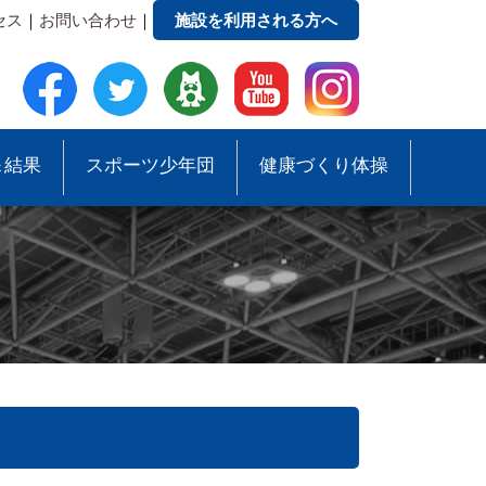
セス
｜
お問い合わせ
｜
施設を利用される方へ
＆結果
スポーツ少年団
健康づくり体操
●事務局への質問・お問合せ
●スポーツ少年団助成事業