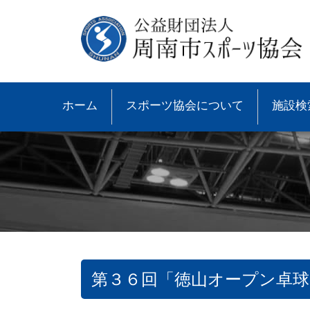
ホーム
スポーツ協会について
施設検
第３６回「徳山オープン卓球
●協会概要
●大会速報
●スポーツ少年団とは
●諸規則
●大会情報
●スポーツ