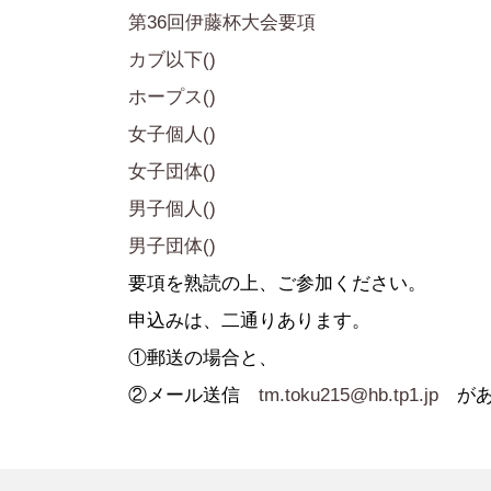
●定 款
●登録スポーツ少年団
●専門委員
●スポーツ
第36回伊藤杯大会要項
●組織図
●特別委員
カブ以下()
●役員名簿
●加盟団体
ホープス()
●評議員名簿
女子個人()
女子団体()
男子個人()
男子団体()
要項を熟読の上、ご参加ください。
申込みは、二通りあります。
①郵送の場合と、
②メール送信
tm.toku215@hb.tp1.jp
があ