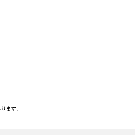
会規程
少年団諸規定
●事業計画
会運営規程
●発行誌・広報誌
●事務局へのアクセス
ります。