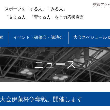
交通アク
スポーツを「する人」「みる人」
「支える人」「育てる人」を全力応援宣言
索
イベント・研修会・講演会
大会スケジュール
ニュース
大会伊藤杯争奪戦」開催します
＆結果
少年団大会情報
●事業報告
●各種申請・報告書