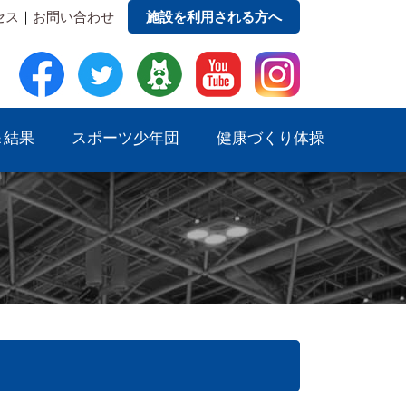
セス
｜
お問い合わせ
｜
施設を利用される方へ
＆結果
スポーツ少年団
健康づくり体操
●事務局への質問・お問合せ
●スポーツ少年団助成事業