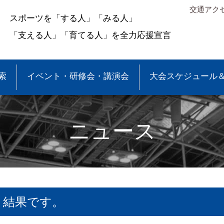
交通アク
スポーツを「する人」「みる人」
「支える人」「育てる人」を全力応援宣言
索
イベント・研修会・講演会
大会スケジュール
ニュース
 結果です。
＆結果
少年団大会情報
●事業報告
●各種申請・報告書