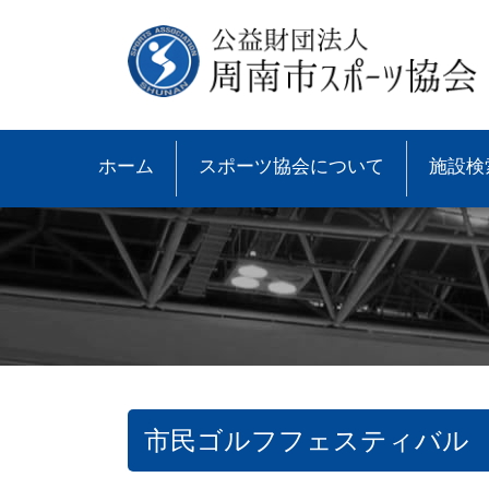
ホーム
スポーツ協会について
施設検
市民ゴルフフェスティバル
●協会概要
●大会速報
●スポーツ少年団とは
●諸規則
●大会情報
●スポーツ