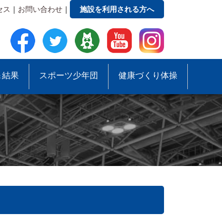
セス
｜
お問い合わせ
｜
施設を利用される方へ
＆結果
スポーツ少年団
健康づくり体操
●事務局への質問・お問合せ
●スポーツ少年団助成事業