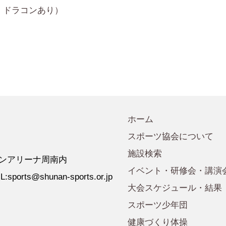
会規程
少年団諸規定
●事業計画
ピン・ドラコンあり）
会運営規程
●発行誌・広報誌
●事務局へのアクセス
ホーム
スポーツ協会について
施設検索
 ゼオンアリーナ周南内
イベント・研修会・講演
:sports@shunan-sports.or.jp
大会スケジュール・結果
スポーツ少年団
健康づくり体操