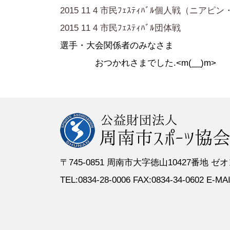
●定 款
●登録スポーツ少年団
●専門委員
●スポーツ
2015 11 4 市民ﾌｪｽﾃｨﾊﾞﾙ個人戦（ニア
●組織図
●特別委員
2015 11 4 市民ﾌｪｽﾃｨﾊﾞﾙ団体戦
●役員名簿
●加盟団体
選手・大会関係者のみなさま
●評議員名簿
おつかれさまでした.<m(__)m>
〒745-0851 周南市大字徳山10427番地
TEL:0834-28-0006 FAX:0834-34-0602 E-MAIL