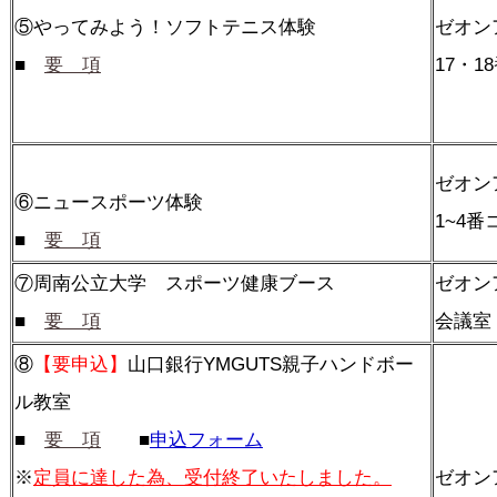
⑤やってみよう！ソフトテニス体験
ゼオン
■ ​
要 項
17・1
ゼオン
⑥ニュースポーツ体験
1~4番
■
要 項
⑦周南公立大学 スポーツ健康ブース
ゼオン
■
要 項
会議室
⑧
【要申込】
山口銀行YMGUTS親子ハンドボー
ル教室
■
要 項
■
申込フォーム
※
定員に達した為、受付終了いたしました。
ゼオ