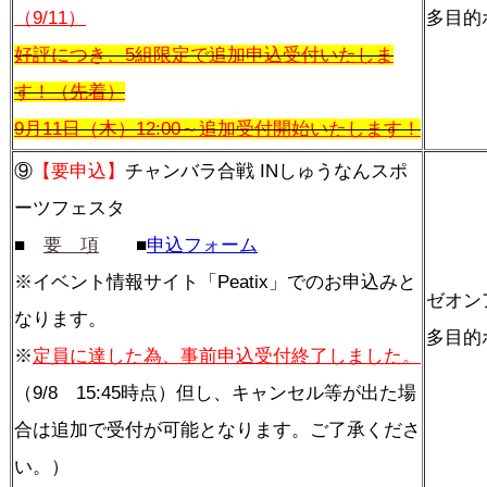
（9/11）
多目的
好評につき、5組限定で追加申込受付いたしま
す！（先着）
9月11日（木）12:00～追加受付開始いたします！
⑨
【要申込】
チャンバラ合戦 INしゅうなんスポ
ーツフェスタ
■
要 項
■
申込フォーム
※イベント情報サイト「Peatix」でのお申込みと
ゼオン
なります。
多目的
※
定員に達した為、事前申込受付終了しました。
（9/8 15:45時点）但し、キャンセル等が出た場
合は追加で受付が可能となります。ご了承くださ
い。）