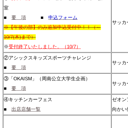
室
■
要 項
■
申込フォーム
サッカ
※【午後の部】のみ追加申込受付中！！（～
10/7(木)まで）
※
受付終了いたしました。（10/7）
②アシックスキッズスポーツチャレンジ
サッカ
■
要 項
③「OKAISM」（周南公立大学生企画）
サッカ
■
要 項
④キッチンカーフェス
ゼオ
■
出店店舗一覧
向かい