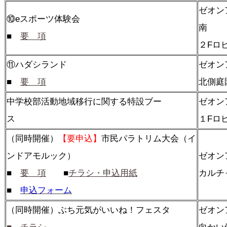
ゼオン
⑩eスポーツ体験会
■
要 項
２Fロ
⑪ハダシランド
ゼオ
■
要 項
北側庭
中学校部活動地域移行に関する特設ブー
ゼオ
ス
１Fロ
（同時開催）
【要申込】
市民パラトリム大会（イ
ンドアモルック）
ゼオン
■
要 項
■
チラシ・申込用紙
カルチ
■
申込フォーム
（同時開催）ぶち元気がいいね！フェスタ
ゼオ