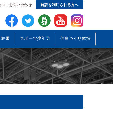
セス
｜
お問い合わせ
｜
施設を利用される方へ
＆結果
スポーツ少年団
健康づくり体操
●事務局への質問・お問合せ
●スポーツ少年団助成事業