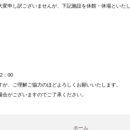
会規程
少年団諸規定
●事業計画
大変申し訳ございませんが、下記施設を休館・休場といた
会運営規程
●発行誌・広報誌
●事務局へのアクセス
2：00
すが、ご理解ご協力のほどよろしくお願いいたします。
場合がございますのでご了承ください。
ホーム