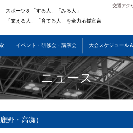
交通アク
スポーツを「する人」「みる人」
「支える人」「育てる人」を全力応援宣言
索
イベント・研修会・講演会
大会スケジュール
ニュース
鹿野・高瀬）
＆結果
少年団大会情報
●事業報告
●各種申請・報告書