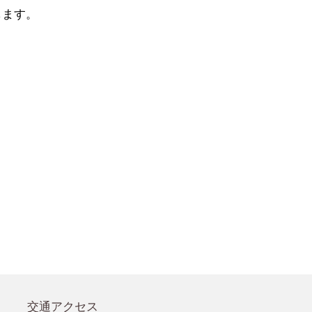
●賛助会員規定
します。
●賛助会員
交通アクセス