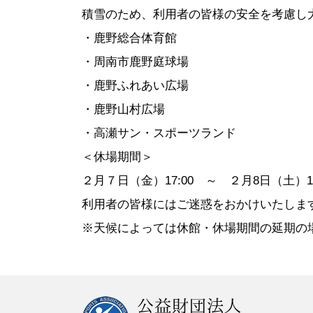
●定 款
●登録スポーツ少年団
●専門委員
●スポーツ
積雪のため、利用者の皆様の安全を考慮し
●組織図
●特別委員
・鹿野総合体育館
●役員名簿
●加盟団体
・周南市鹿野庭球場
●評議員名簿
・鹿野ふれあい広場
・鹿野山村広場
・高瀬サン・スポーツランド
＜休場期間＞
２月７日（金）17:00 ～ ２月8日（土）1
利用者の皆様にはご迷惑をおかけいたしま
※天候によっては休館・休場期間の延期の