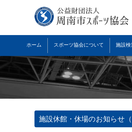
ホーム
スポーツ協会について
施設検
施設休館・休場のお知らせ（
●協会概要
●大会速報
●スポーツ少年団とは
●諸規則
●大会情報
●スポーツ