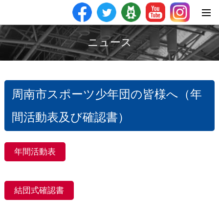
ニュース
周南市スポーツ少年団の皆様へ（年
間活動表及び確認書）
年間活動表
結団式確認書