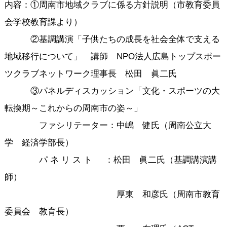
内容：①周南市地域クラブに係る方針説明（市教育委員
会学校教育課より）
②基調講演「子供たちの成長を社会全体で支える
地域移行について」 講師 NPO法人広島トップスポー
ツクラブネットワーク理事長 松田 眞二氏
③パネルディスカッション「文化・スポーツの大
転換期～これからの周南市の姿～」
ファシリテーター：中嶋 健氏（周南公立大
学 経済学部長）
パ ネ リ ス ト ：松田 眞二氏（基調講演講
師）
厚東 和彦氏（周南市教育
委員会 教育長）