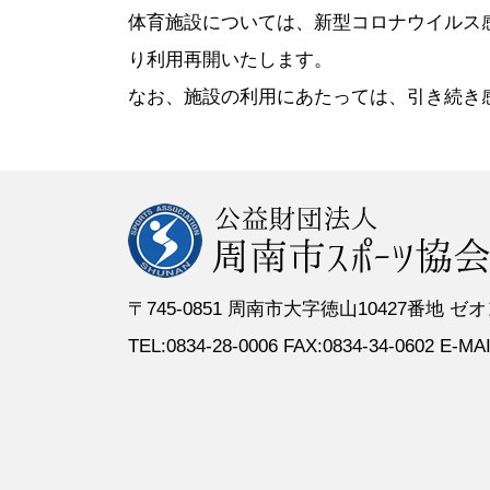
●定 款
●登録スポーツ少年団
●専門委員
●スポーツ
体育施設については、新型コロナウイルス感
●組織図
●特別委員
り利用再開いたします。
●役員名簿
●加盟団体
なお、施設の利用にあたっては、引き続き
●評議員名簿
〒745-0851 周南市大字徳山10427番地
TEL:0834-28-0006 FAX:0834-34-0602 E-MAIL