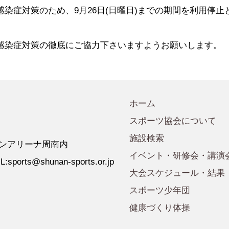
会規程
少年団諸規定
●事業計画
染症対策のため、9月26日(日曜日)までの期間を利用停止
会運営規程
●発行誌・広報誌
●事務局へのアクセス
感染症対策の徹底にご協力下さいますようお願いします。
ホーム
スポーツ協会について
施設検索
 ゼオンアリーナ周南内
イベント・研修会・講演
:sports@shunan-sports.or.jp
大会スケジュール・結果
スポーツ少年団
健康づくり体操