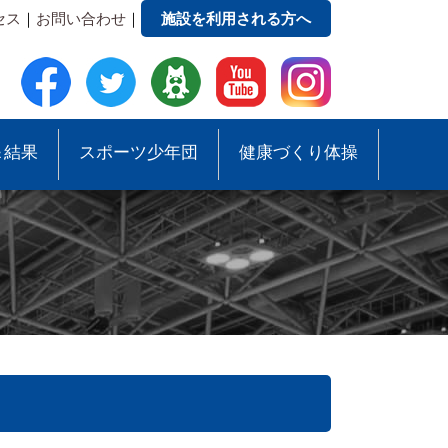
セス
｜
お問い合わせ
｜
施設を利用される方へ
＆結果
スポーツ少年団
健康づくり体操
●事務局への質問・お問合せ
●スポーツ少年団助成事業