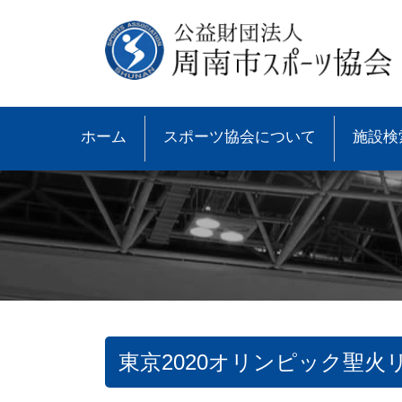
ホーム
スポーツ協会について
施設検
東京2020オリンピック聖火
●協会概要
●大会速報
●スポーツ少年団とは
●諸規則
●大会情報
●スポーツ