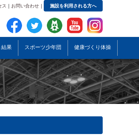
セス
｜
お問い合わせ
｜
施設を利用される方へ
＆結果
スポーツ少年団
健康づくり体操
●事務局への質問・お問合せ
●スポーツ少年団助成事業