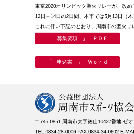
●定 款
●登録スポーツ少年団
●専門委員
●スポーツ
東京2020オリンピック聖火リレーが、改め
●組織図
●特別委員
13日～14日の2日間、本市では5月13日（
●役員名簿
●加盟団体
これに伴い下記のとおり、周南市の聖火リ
●評議員名簿
「 募集要項 」 ＰＤＦ
「 申込書 」 Ｗｏｒｄ
〒745-0851 周南市大字徳山10427番地
TEL:0834-28-0006 FAX:0834-34-0602 E-MAIL