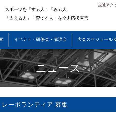
交通アク
スポーツを「する人」「みる人」
「支える人」「育てる人」を全力応援宣言
索
イベント・研修会・講演会
大会スケジュール
ニュース
リレーボランティア 募集
＆結果
少年団大会情報
●事業報告
●各種申請・報告書