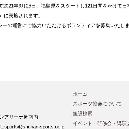
会規程
少年団諸規定
●事業計画
て2021年3月25日、福島県をスタートし121日間をかけて
会運営規程
●発行誌・広報誌
木）に実施されます。
●事務局へのアクセス
レーの運営にご協力いただけるボランティアを募集いたし
ホーム
スポーツ協会について
施設検索
 ゼオンアリーナ周南内
イベント・研修会・講演
:sports@shunan-sports.or.jp