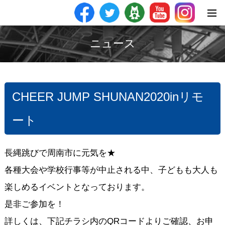
ニュース
CHEER JUMP SHUNAN2020inリモ
ート
長縄跳びで周南市に元気を★
各種大会や学校行事等が中止される中、子どもも大人も
楽しめるイベントとなっております。
是非ご参加を！
詳しくは、下記チラシ内のQRコードよりご確認、お申