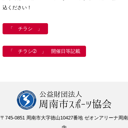
込ください！
「 チラシ 」
「 チラシ➁ 」 開催日等記載
〒745-0851 周南市大字徳山10427番地 ゼオンアリーナ周南
内