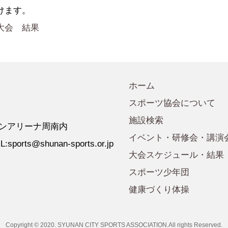
会規程
少年団諸規定
●事業計画
けます。
会運営規程
●発行誌・広報誌
大会 結果
●事務局へのアクセス
ホーム
スポーツ協会について
施設検索
 ゼオンアリーナ周南内
イベント・研修会・講演
:sports@shunan-sports.or.jp
大会スケジュール・結果
スポーツ少年団
健康づくり体操
Copyright © 2020. SYUNAN CITY SPORTS ASSOCIATION.All rights Reserved.