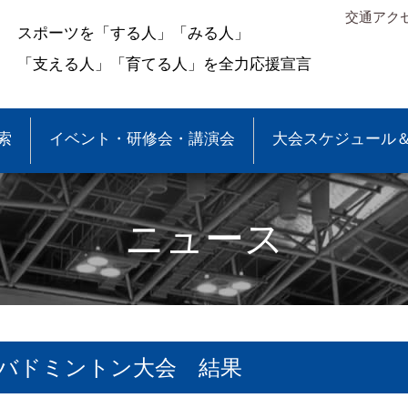
交通アク
スポーツを「する人」「みる人」
「支える人」「育てる人」を全力応援宣言
索
イベント・研修会・講演会
大会スケジュール
ニュース
バドミントン大会 結果
＆結果
少年団大会情報
●事業報告
●各種申請・報告書