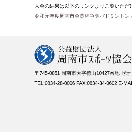
●定 款
●登録スポーツ少年団
●専門委員
●スポーツ
大会の結果は以下のリンクよりご覧いただ
●組織図
●特別委員
令和元年度周南市会長杯争奪バドミントン
●役員名簿
●加盟団体
●評議員名簿
〒745-0851 周南市大字徳山10427番地
TEL:0834-28-0006 FAX:0834-34-0602 E-MAIL