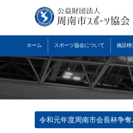
ホーム
スポーツ協会について
施設検
令和元年度周南市会長杯争奪
●協会概要
●大会速報
●スポーツ少年団とは
●諸規則
●大会情報
●スポーツ