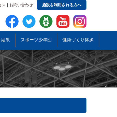
セス
｜
お問い合わせ
｜
施設を利用される方へ
＆結果
スポーツ少年団
健康づくり体操
●事務局への質問・お問合せ
●スポーツ少年団助成事業