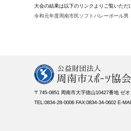
●定 款
●登録スポーツ少年団
●専門委員
●スポーツ
大会の結果は以下のリンクよりご覧いただ
●組織図
●特別委員
令和元年度周南市民ソフトバレーボール男
●役員名簿
●加盟団体
●評議員名簿
〒745-0851 周南市大字徳山10427番地
TEL:0834-28-0006 FAX:0834-34-0602 E-MAIL