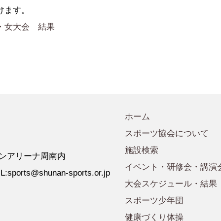
会規程
少年団諸規定
●事業計画
けます。
会運営規程
●発行誌・広報誌
・女大会 結果
●事務局へのアクセス
ホーム
スポーツ協会について
施設検索
 ゼオンアリーナ周南内
イベント・研修会・講演
:sports@shunan-sports.or.jp
大会スケジュール・結果
スポーツ少年団
健康づくり体操