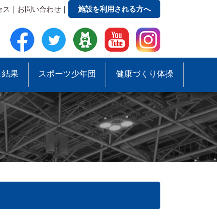
セス
｜
お問い合わせ
｜
施設を利用される方へ
＆結果
スポーツ少年団
健康づくり体操
●事務局への質問・お問合せ
●スポーツ少年団助成事業