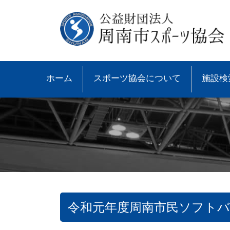
ホーム
スポーツ協会について
施設検
令和元年度周南市民ソフトバ
●協会概要
●大会速報
●スポーツ少年団とは
●諸規則
●大会情報
●スポーツ