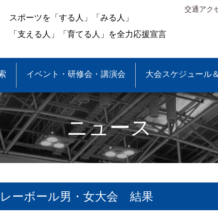
交通アク
スポーツを「する人」「みる人」
「支える人」「育てる人」を全力応援宣言
索
イベント・研修会・講演会
大会スケジュール
ニュース
レーボール男・女大会 結果
＆結果
少年団大会情報
●事業報告
●各種申請・報告書