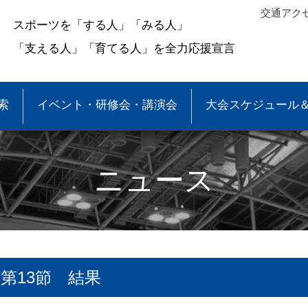
交通アク
スポーツを「する人」「みる人」
「支える人」「育てる人」を全力応援宣言
索
イベント・研修会・講演会
大会スケジュール
ニュース
第13節 結果
＆結果
少年団大会情報
●事業報告
●各種申請・報告書