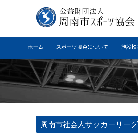
ホーム
スポーツ協会について
施設検
周南市社会人サッカーリーグ
●協会概要
●大会速報
●スポーツ少年団とは
●諸規則
●大会情報
●スポーツ