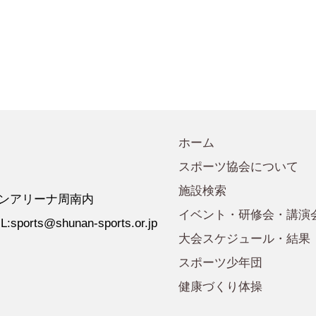
会規程
少年団諸規定
●事業計画
会運営規程
●発行誌・広報誌
●事務局へのアクセス
ホーム
スポーツ協会について
施設検索
 ゼオンアリーナ周南内
イベント・研修会・講演
:sports@shunan-sports.or.jp
大会スケジュール・結果
スポーツ少年団
健康づくり体操