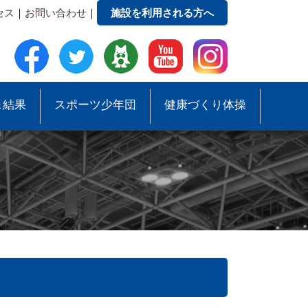
セス
｜
お問い合わせ
｜
施設を利用される方へ
＆結果
スポーツ少年団
健康づくり体操
●事務局への質問・お問合せ
●スポーツ少年団助成事業