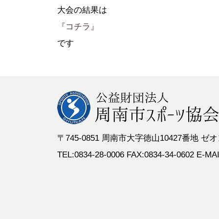
●定 款
●登録スポーツ少年団
●専門委員
●スポーツ
大会の結果は
●組織図
●特別委員
『コチラ』
●役員名簿
●加盟団体
です
●評議員名簿
〒745-0851 周南市大字徳山10427番地
TEL:0834-28-0006 FAX:0834-34-0602 E-MAIL