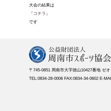
●定 款
●登録スポーツ少年団
●専門委員
●スポーツ
大会の結果は
●組織図
●特別委員
『コチラ』
●役員名簿
●加盟団体
です
●評議員名簿
〒745-0851 周南市大字徳山10427番地
TEL:0834-28-0006 FAX:0834-34-0602 E-MAIL