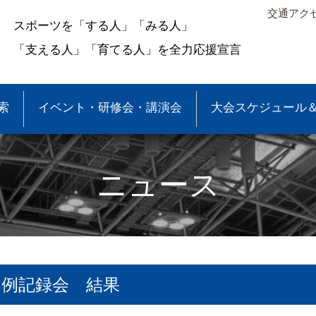
交通アク
スポーツを「する人」「みる人」
「支える人」「育てる人」を全力応援宣言
索
イベント・研修会・講演会
大会スケジュール
ニュース
月例記録会 結果
＆結果
少年団大会情報
●事業報告
●各種申請・報告書