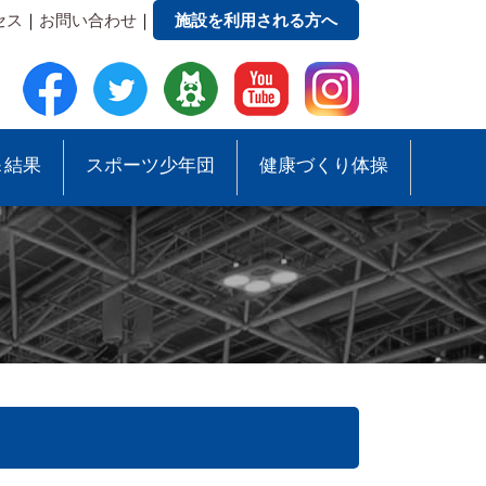
セス
｜
お問い合わせ
｜
施設を利用される方へ
＆結果
スポーツ少年団
健康づくり体操
●事務局への質問・お問合せ
●スポーツ少年団助成事業