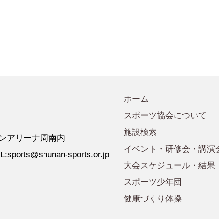
会規程
少年団諸規定
●事業計画
会運営規程
●発行誌・広報誌
●事務局へのアクセス
ホーム
スポーツ協会について
施設検索
 ゼオンアリーナ周南内
イベント・研修会・講演
:sports@shunan-sports.or.jp
大会スケジュール・結果
スポーツ少年団
健康づくり体操