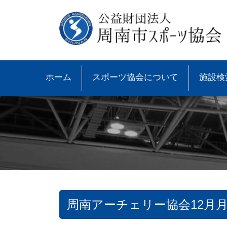
ホーム
スポーツ協会について
施設検
周南アーチェリー協会12月
●協会概要
●大会速報
●スポーツ少年団とは
●諸規則
●大会情報
●スポーツ