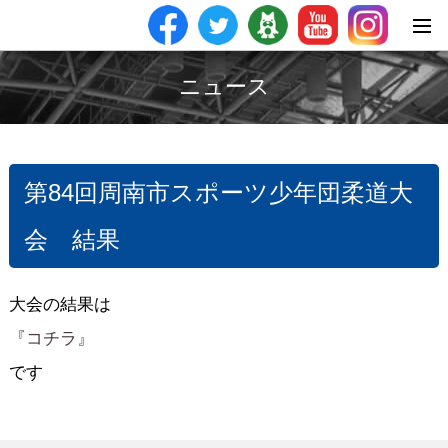
ニュース
第84回周南市スポーツ少年団柔道大
会 結果
大会の結果は
『コチラ』
です