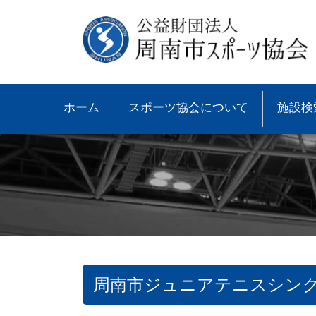
ホーム
スポーツ協会について
施設検
周南市ジュニアテニスシング
●協会概要
●大会速報
●スポーツ少年団とは
●諸規則
●大会情報
●スポーツ