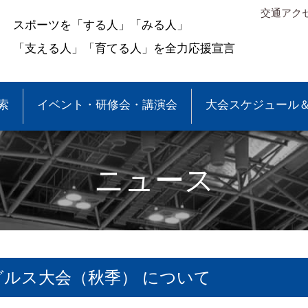
交通アク
スポーツを「する人」「みる人」
「支える人」「育てる人」を全力応援宣言
索
イベント・研修会・講演会
大会スケジュール
ニュース
ルス大会（秋季） について
＆結果
少年団大会情報
●事業報告
●各種申請・報告書