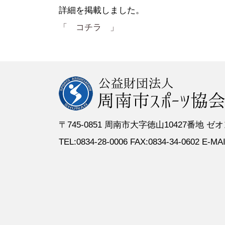
●定 款
●登録スポーツ少年団
●専門委員
●スポーツ
詳細を掲載しました。
●組織図
●特別委員
「 コチラ 」
●役員名簿
●加盟団体
●評議員名簿
〒745-0851 周南市大字徳山10427番地
TEL:0834-28-0006 FAX:0834-34-0602 E-MAIL