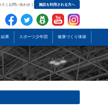
セス
｜
お問い合わせ
｜
施設を利用される方へ
＆結果
スポーツ少年団
健康づくり体操
●事務局への質問・お問合せ
●スポーツ少年団助成事業