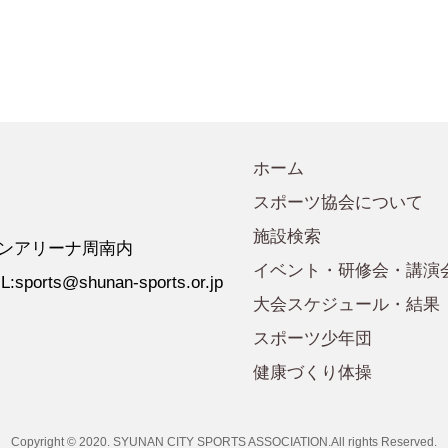
会規程
少年団諸規定
●事業計画
会運営規程
●発行誌・広報誌
●事務局へのアクセス
ホーム
スポーツ協会について
施設検索
 ゼオンアリーナ周南内
イベント・研修会・講演
:sports@shunan-sports.or.jp
大会スケジュール・結果
スポーツ少年団
健康づくり体操
Copyright © 2020. SYUNAN CITY SPORTS ASSOCIATION.All rights Reserved.