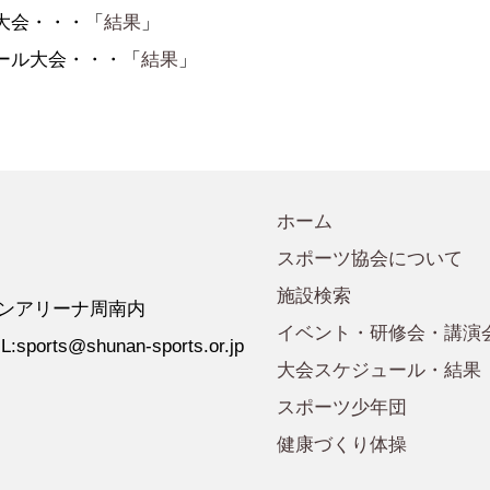
会規程
少年団諸規定
●事業計画
大会・・・「
結果
」
会運営規程
●発行誌・広報誌
ール大会・・・「
結果
」
●事務局へのアクセス
」
ホーム
スポーツ協会について
施設検索
 ゼオンアリーナ周南内
イベント・研修会・講演
:sports@shunan-sports.or.jp
大会スケジュール・結果
スポーツ少年団
健康づくり体操