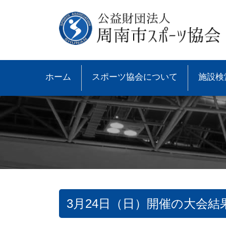
ホーム
スポーツ協会について
施設検
3月24日（日）開催の大会結
●協会概要
●大会速報
●スポーツ少年団とは
●諸規則
●大会情報
●スポーツ