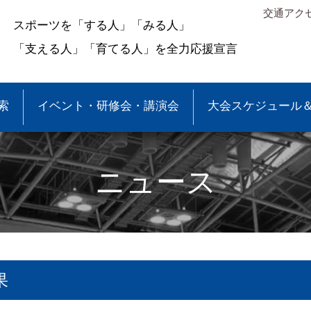
交通アク
スポーツを「する人」「みる人」
「支える人」「育てる人」を全力応援宣言
索
イベント・研修会・講演会
大会スケジュール
ニュース
果
＆結果
少年団大会情報
●事業報告
●各種申請・報告書