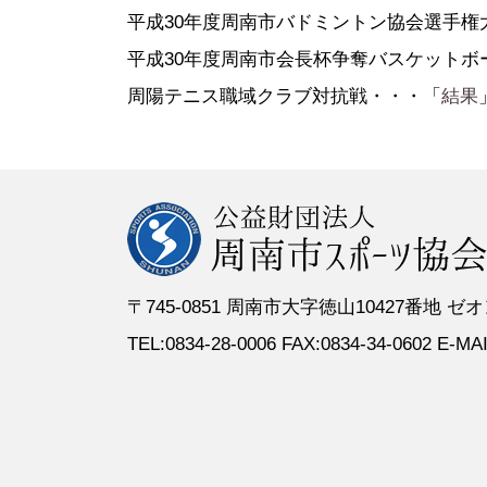
●定 款
●登録スポーツ少年団
●専門委員
●スポーツ
平成30年度周南市バドミントン協会選手権
●組織図
●特別委員
平成30年度周南市会長杯争奪バスケットボ
●役員名簿
●加盟団体
周陽テニス職域クラブ対抗戦・・・「
結果
●評議員名簿
〒745-0851 周南市大字徳山10427番地
TEL:0834-28-0006 FAX:0834-34-0602 E-MAIL