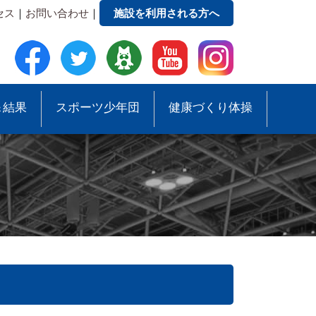
セス
｜
お問い合わせ
｜
施設を利用される方へ
＆結果
スポーツ少年団
健康づくり体操
●事務局への質問・お問合せ
●スポーツ少年団助成事業