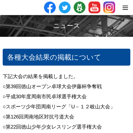
ニュース
各種大会結果の掲載について
下記大会の結果を掲載しました。
○第39回徳山オープン卓球大会伊藤杯争奪戦
○平成30年度周南市民卓球選手権大会
○スポーツ少年団周南リーグ「U－１２岐山大会」
○第126回周南地区対抗弓道大会
○第22回徳山少年少女レスリング選手権大会