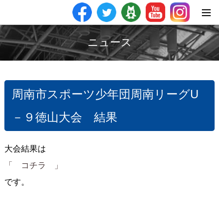
ニュース
周南市スポーツ少年団周南リーグU
－９徳山大会 結果
大会結果は
「 コチラ 」
です。