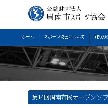
ホーム
スポーツ協会について
施設検
第14回周南市民オープンソ
●協会概要
●大会速報
●スポーツ少年団とは
●諸規則
●大会情報
●スポーツ