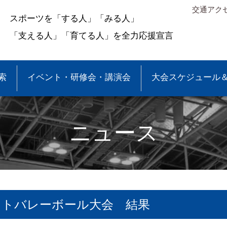
交通アク
スポーツを「する人」「みる人」
「支える人」「育てる人」を全力応援宣言
索
イベント・研修会・講演会
大会スケジュール
ニュース
フトバレーボール大会 結果
＆結果
少年団大会情報
●事業報告
●各種申請・報告書