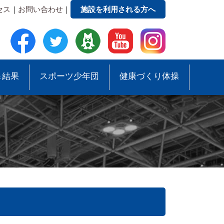
セス
｜
お問い合わせ
｜
施設を利用される方へ
＆結果
スポーツ少年団
健康づくり体操
●事務局への質問・お問合せ
●スポーツ少年団助成事業