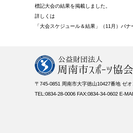
●定 款
●登録スポーツ少年団
●専門委員
●スポーツ
標記大会の結果を掲載しました。
●組織図
●特別委員
詳しくは
●役員名簿
●加盟団体
「大会スケジュール＆結果」（11月）バナ
●評議員名簿
〒745-0851 周南市大字徳山10427番地
TEL:0834-28-0006 FAX:0834-34-0602 E-MAIL