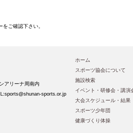
会規程
少年団諸規定
●事業計画
会運営規程
●発行誌・広報誌
●事務局へのアクセス
ーをご確認下さい。
ホーム
スポーツ協会について
施設検索
 ゼオンアリーナ周南内
イベント・研修会・講演
:sports@shunan-sports.or.jp
大会スケジュール・結果
スポーツ少年団
健康づくり体操