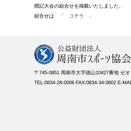
●定 款
●登録スポーツ少年団
●専門委員
●スポーツ
標記大会の組合せを掲載いたしました。
●組織図
●特別委員
組合せは
「 コチラ 」
●役員名簿
●加盟団体
●評議員名簿
〒745-0851 周南市大字徳山10427番地
TEL:0834-28-0006 FAX:0834-34-0602 E-MAIL