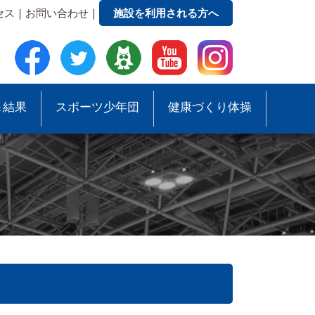
セス
｜
お問い合わせ
｜
施設を利用される方へ
＆結果
スポーツ少年団
健康づくり体操
●事務局への質問・お問合せ
●スポーツ少年団助成事業