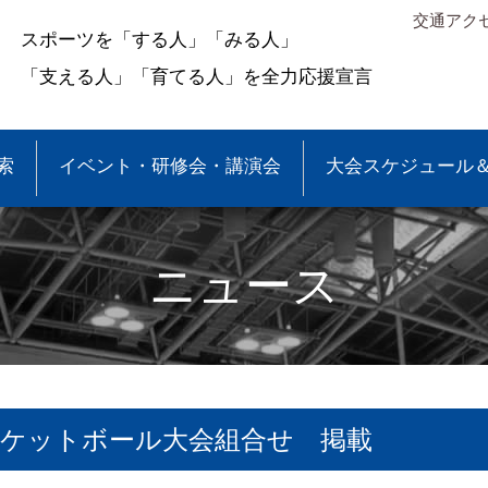
交通アク
スポーツを「する人」「みる人」
「支える人」「育てる人」を全力応援宣言
索
イベント・研修会・講演会
大会スケジュール
ニュース
スケットボール大会組合せ 掲載
＆結果
少年団大会情報
●事業報告
●各種申請・報告書