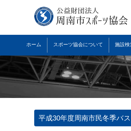
ホーム
スポーツ協会について
施設検
平成30年度周南市民冬季バ
●協会概要
●大会速報
●スポーツ少年団とは
●諸規則
●大会情報
●スポーツ