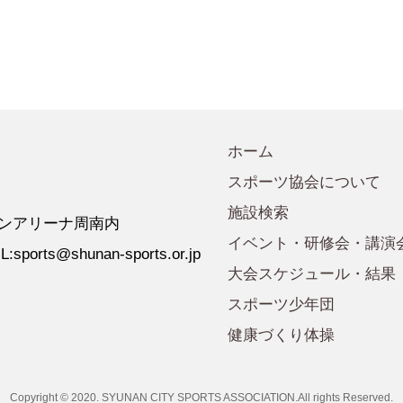
会規程
少年団諸規定
●事業計画
会運営規程
●発行誌・広報誌
●事務局へのアクセス
ホーム
スポーツ協会について
施設検索
 ゼオンアリーナ周南内
イベント・研修会・講演
:sports@shunan-sports.or.jp
大会スケジュール・結果
スポーツ少年団
健康づくり体操
Copyright © 2020. SYUNAN CITY SPORTS ASSOCIATION.All rights Reserved.