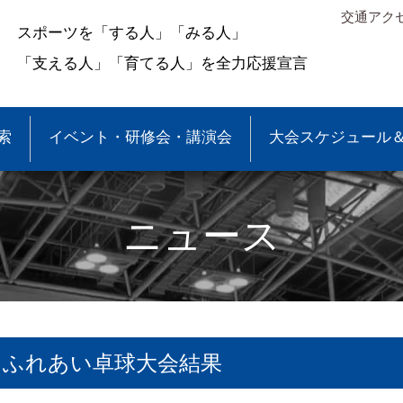
交通アク
スポーツを「する人」「みる人」
「支える人」「育てる人」を全力応援宣言
索
イベント・研修会・講演会
大会スケジュール
ニュース
るふれあい卓球大会結果
＆結果
少年団大会情報
●事業報告
●各種申請・報告書