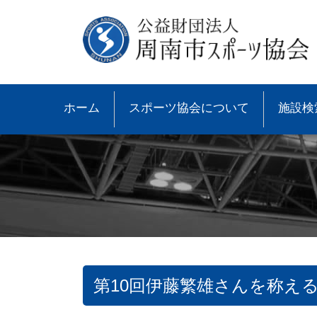
ホーム
スポーツ協会について
施設検
第10回伊藤繁雄さんを称え
●協会概要
●大会速報
●スポーツ少年団とは
●諸規則
●大会情報
●スポーツ