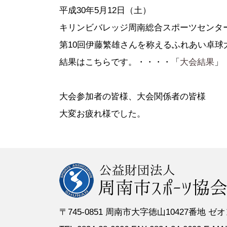
●定 款
●登録スポーツ少年団
●専門委員
●スポーツ
平成30年5月12日（土）
●組織図
●特別委員
キリンビバレッジ周南総合スポーツセンタ
●役員名簿
●加盟団体
第10回伊藤繁雄さんを称えるふれあい卓球
●評議員名簿
結果はこちらです。・・・・「
大会結果
」
大会参加者の皆様、大会関係者の皆様
大変お疲れ様でした。
〒745-0851 周南市大字徳山10427番地