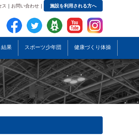
セス
｜
お問い合わせ
｜
施設を利用される方へ
＆結果
スポーツ少年団
健康づくり体操
●事務局への質問・お問合せ
●スポーツ少年団助成事業