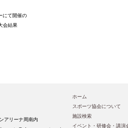
会規程
少年団諸規定
●事業計画
会運営規程
●発行誌・広報誌
ーにて開催の
●事務局へのアクセス
大会結果
ホーム
スポーツ協会について
施設検索
 ゼオンアリーナ周南内
イベント・研修会・講演