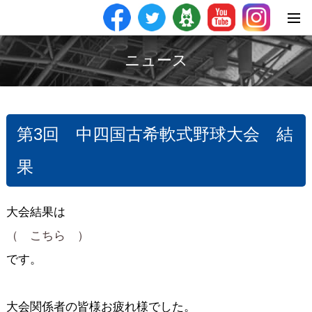
ニュース
第3回 中四国古希軟式野球大会 結
果
大会結果は
（ こちら ）
です。
大会関係者の皆様お疲れ様でした。