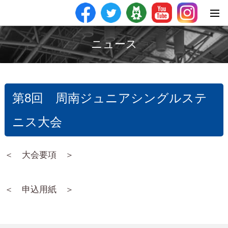
ニュース
第8回 周南ジュニアシングルステ
ニス大会
＜ 大会要項 ＞
＜ 申込用紙 ＞