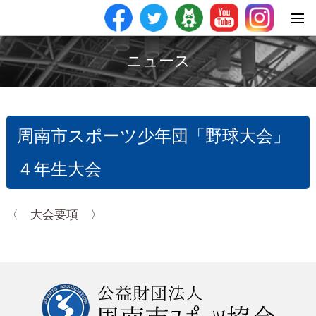
ニュース
周南市スポーツ少年団「野球大会」
４年生大会
〈 大会要項 〉