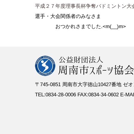
●定 款
●登録スポーツ少年団
●専門委員
●スポーツ
平成２７年度理事長杯争奪バドミントン大
●組織図
●特別委員
選手・大会関係者のみなさま
●役員名簿
●加盟団体
おつかれさまでした.<m(__)m>
●評議員名簿
〒745-0851 周南市大字徳山10427番地
TEL:0834-28-0006 FAX:0834-34-0602 E-MAIL