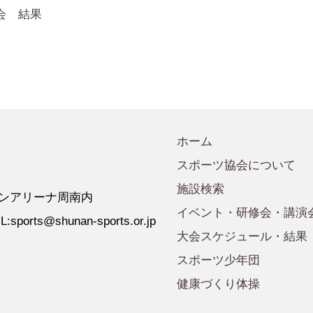
会規程
少年団諸規定
●事業計画
会 結果
会運営規程
●発行誌・広報誌
●事務局へのアクセス
ホーム
スポーツ協会について
施設検索
 ゼオンアリーナ周南内
イベント・研修会・講演
:sports@shunan-sports.or.jp
大会スケジュール・結果
スポーツ少年団
健康づくり体操