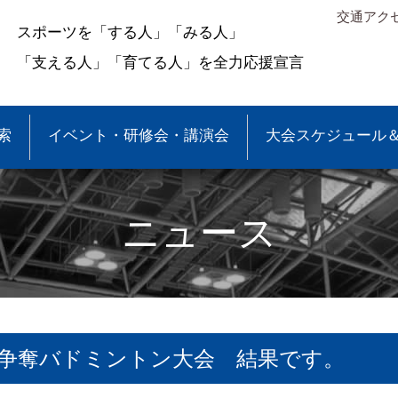
交通アク
スポーツを「する人」「みる人」
「支える人」「育てる人」を全力応援宣言
索
イベント・研修会・講演会
大会スケジュール
ニュース
争奪バドミントン大会 結果です。
＆結果
少年団大会情報
●事業報告
●各種申請・報告書