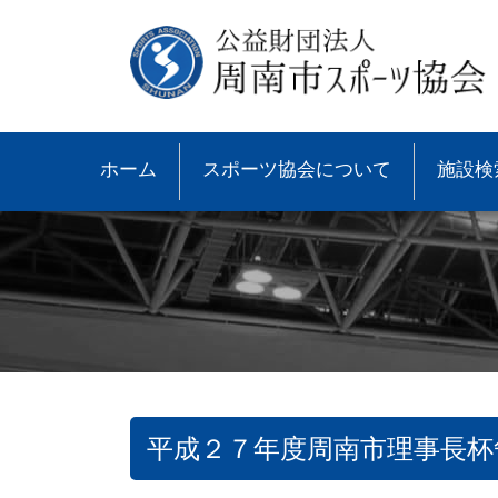
ホーム
スポーツ協会について
施設検
平成２７年度周南市理事長杯
●協会概要
●大会速報
●スポーツ少年団とは
●諸規則
●大会情報
●スポーツ