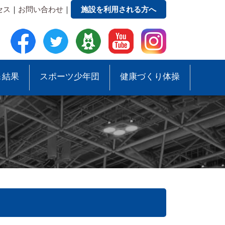
セス
｜
お問い合わせ
｜
施設を利用される方へ
＆結果
スポーツ少年団
健康づくり体操
●事務局への質問・お問合せ
●スポーツ少年団助成事業