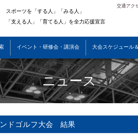
交通アク
スポーツを「する人」「みる人」
「支える人」「育てる人」を全力応援宣言
索
イベント・研修会・講演会
大会スケジュール
ニュース
ウンドゴルフ大会 結果
＆結果
少年団大会情報
●事業報告
●各種申請・報告書