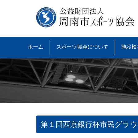
ホーム
スポーツ協会について
施設検
第１回西京銀行杯市民グラ
●協会概要
●大会速報
●スポーツ少年団とは
●諸規則
●大会情報
●スポーツ