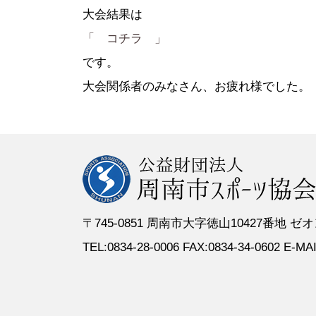
●定 款
●登録スポーツ少年団
●専門委員
●スポーツ
大会結果は
●組織図
●特別委員
「 コチラ 」
●役員名簿
●加盟団体
です。
●評議員名簿
大会関係者のみなさん、お疲れ様でした。
〒745-0851 周南市大字徳山10427番地
TEL:0834-28-0006 FAX:0834-34-0602 E-MAIL