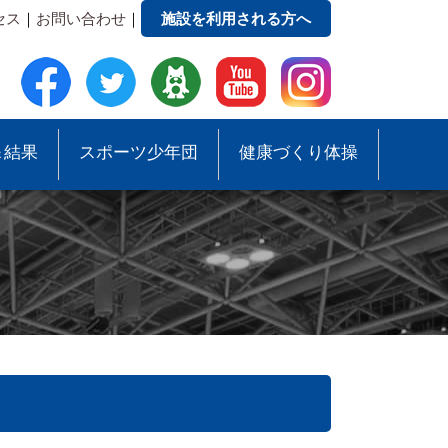
セス
｜
お問い合わせ
｜
施設を利用される方へ
＆結果
スポーツ少年団
健康づくり体操
●事務局への質問・お問合せ
●スポーツ少年団助成事業