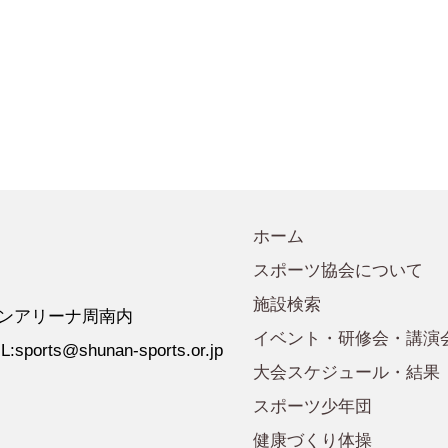
会規程
少年団諸規定
●事業計画
会運営規程
●発行誌・広報誌
●事務局へのアクセス
ホーム
スポーツ協会について
施設検索
 ゼオンアリーナ周南内
イベント・研修会・講演
:sports@shunan-sports.or.jp
大会スケジュール・結果
スポーツ少年団
健康づくり体操