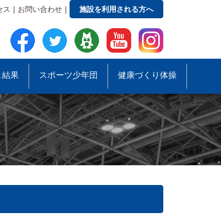
セス
｜
お問い合わせ
｜
施設を利用される方へ
＆結果
スポーツ少年団
健康づくり体操
●事務局への質問・お問合せ
●スポーツ少年団助成事業