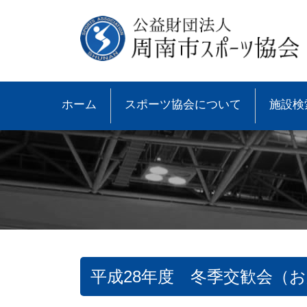
ホーム
スポーツ協会について
施設検
平成28年度 冬季交歓会（
●協会概要
●大会速報
●スポーツ少年団とは
●諸規則
●大会情報
●スポーツ