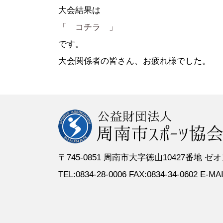
●定 款
●登録スポーツ少年団
●専門委員
●スポーツ
大会結果は
●組織図
●特別委員
「 コチラ 」
●役員名簿
●加盟団体
です。
●評議員名簿
大会関係者の皆さん、お疲れ様でした。
〒745-0851 周南市大字徳山10427番地
TEL:0834-28-0006 FAX:0834-34-0602 E-MAIL