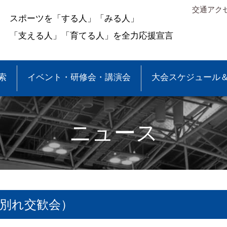
交通アク
スポーツを「する人」「みる人」
「支える人」「育てる人」を全力応援宣言
索
イベント・研修会・講演会
大会スケジュール
ニュース
お別れ交歓会）
＆結果
少年団大会情報
●事業報告
●各種申請・報告書