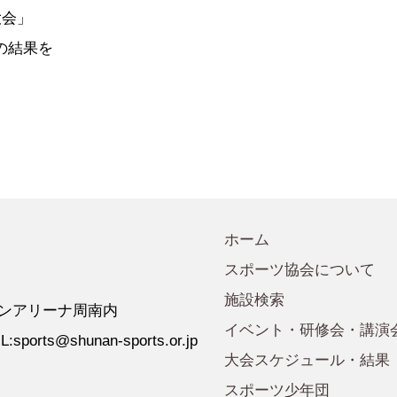
会規程
少年団諸規定
●事業計画
大会」
会運営規程
●発行誌・広報誌
の結果を
●事務局へのアクセス
ホーム
スポーツ協会について
施設検索
 ゼオンアリーナ周南内
イベント・研修会・講演
:sports@shunan-sports.or.jp
大会スケジュール・結果
スポーツ少年団