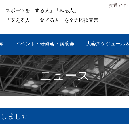
交通アク
スポーツを「する人」「みる人」
「支える人」「育てる人」を全力応援宣言
索
イベント・研修会・講演会
大会スケジュール
ニュース
プしました。
＆結果
少年団大会情報
●事業報告
●各種申請・報告書