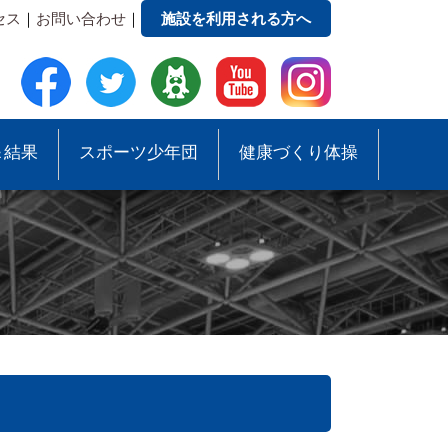
セス
｜
お問い合わせ
｜
施設を利用される方へ
＆結果
スポーツ少年団
健康づくり体操
●事務局への質問・お問合せ
●スポーツ少年団助成事業