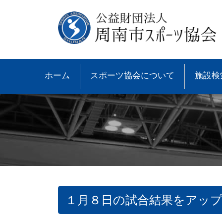
ホーム
スポーツ協会について
施設検
１月８日の試合結果をアッ
●協会概要
●大会速報
●スポーツ少年団とは
●諸規則
●大会情報
●スポーツ