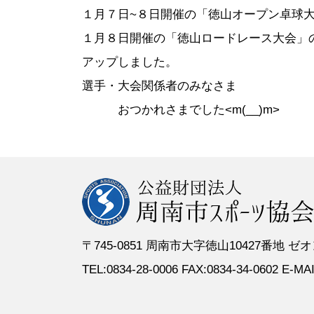
●定 款
●登録スポーツ少年団
●専門委員
●スポーツ
１月７日~８日開催の「徳山オープン卓球
●組織図
●特別委員
１月８日開催の「徳山ロードレース大会」
●役員名簿
●加盟団体
アップしました。
●評議員名簿
選手・大会関係者のみなさま
おつかれさまでした<m(__)m>
〒745-0851 周南市大字徳山10427番地
TEL:0834-28-0006 FAX:0834-34-0602 E-MAIL