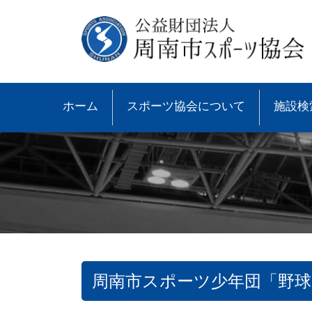
ホーム
スポーツ協会について
施設検
周南市スポーツ少年団「野
●協会概要
●大会速報
●スポーツ少年団とは
●諸規則
●大会情報
●スポーツ