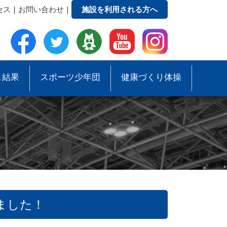
セス
｜
お問い合わせ
｜
施設を利用される方へ
＆結果
スポーツ少年団
健康づくり体操
ました！
●事務局への質問・お問合せ
●スポーツ少年団助成事業