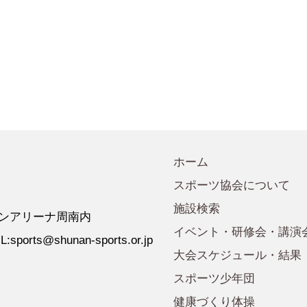
会規程
少年団諸規定
●事業計画
会運営規程
●発行誌・広報誌
●事務局へのアクセス
ホーム
スポーツ協会について
施設検索
 ゼオンアリーナ周南内
イベント・研修会・講演
:sports@shunan-sports.or.jp
大会スケジュール・結果
スポーツ少年団
健康づくり体操