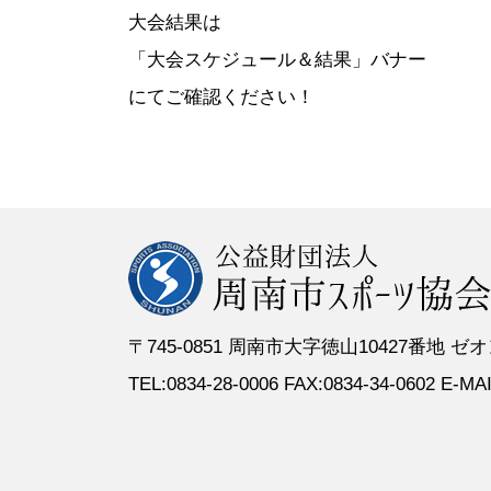
●定 款
●登録スポーツ少年団
●専門委員
●スポーツ
大会結果は
●組織図
●特別委員
「大会スケジュール＆結果」バナー
●役員名簿
●加盟団体
にてご確認ください！
●評議員名簿
〒745-0851 周南市大字徳山10427番地
TEL:0834-28-0006 FAX:0834-34-0602 E-MAIL