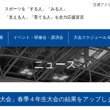
交通アク
スポーツを「する人」「みる人」
「支える人」「育てる人」を全力応援宣言
索
イベント・研修会・講演会
大会スケジュール
ニュース
球大会」春季４年生大会の結果をアップし
＆結果
少年団大会情報
●事業報告
●各種申請・報告書