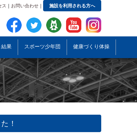
セス
｜
お問い合わせ
｜
施設を利用される方へ
＆結果
スポーツ少年団
健康づくり体操
した！
●事務局への質問・お問合せ
●スポーツ少年団助成事業