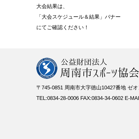
●定 款
●登録スポーツ少年団
●専門委員
●スポーツ
大会結果は、
●組織図
●特別委員
「大会スケジュール＆結果」バナー
●役員名簿
●加盟団体
にてご確認ください！
●評議員名簿
〒745-0851 周南市大字徳山10427番地
TEL:0834-28-0006 FAX:0834-34-0602 E-MAIL