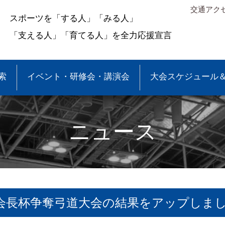
交通アク
スポーツを「する人」「みる人」
「支える人」「育てる人」を全力応援宣言
索
イベント・研修会・講演会
大会スケジュール
ニュース
盟 会長杯争奪弓道大会の結果をアップしま
＆結果
少年団大会情報
●事業報告
●各種申請・報告書