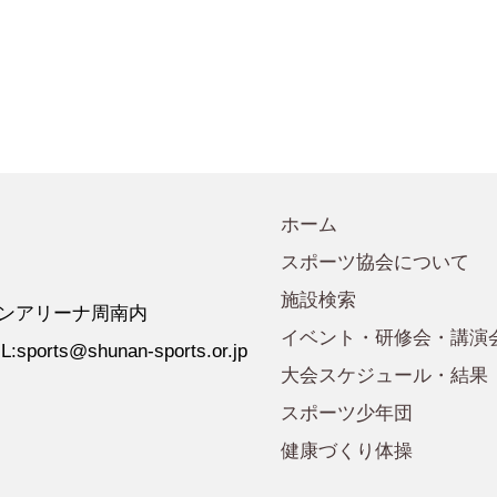
会規程
少年団諸規定
●事業計画
会運営規程
●発行誌・広報誌
●事務局へのアクセス
ホーム
スポーツ協会について
施設検索
 ゼオンアリーナ周南内
イベント・研修会・講演
:sports@shunan-sports.or.jp
大会スケジュール・結果
スポーツ少年団
健康づくり体操