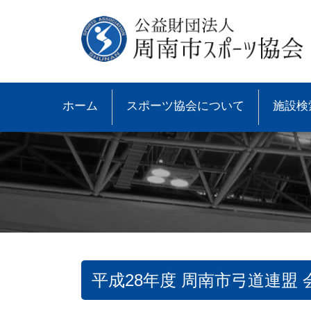
ホーム
スポーツ協会について
施設検
平成28年度 周南市弓道連
●協会概要
●大会速報
●スポーツ少年団とは
●諸規則
●大会情報
●スポーツ