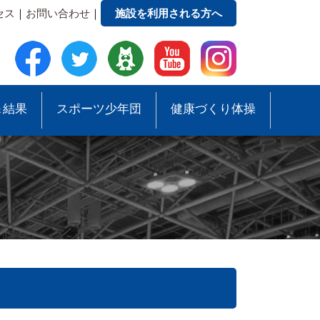
セス
｜
お問い合わせ
｜
施設を利用される方へ
＆結果
スポーツ少年団
健康づくり体操
●事務局への質問・お問合せ
●スポーツ少年団助成事業