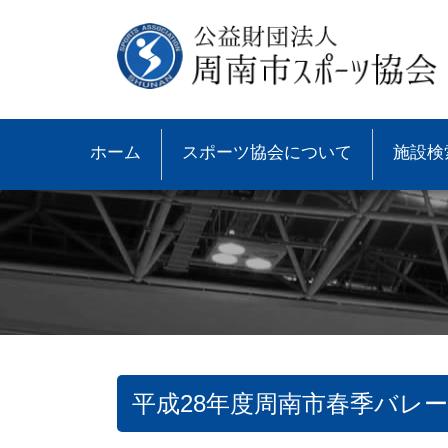
ホーム
スポーツ協会について
施設検
平成28年度周南市春季バレ
●協会概要
●大会速報
●スポーツ少年団とは
●諸規則
●大会情報
●スポーツ