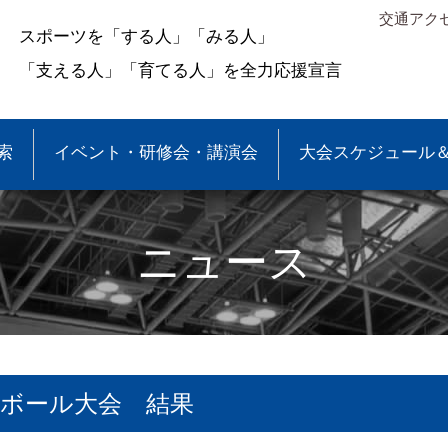
交通アク
スポーツを「する人」「みる人」
「支える人」「育てる人」を全力応援宣言
索
イベント・研修会・講演会
大会スケジュール
ニュース
ーボール大会 結果
＆結果
少年団大会情報
●事業報告
●各種申請・報告書