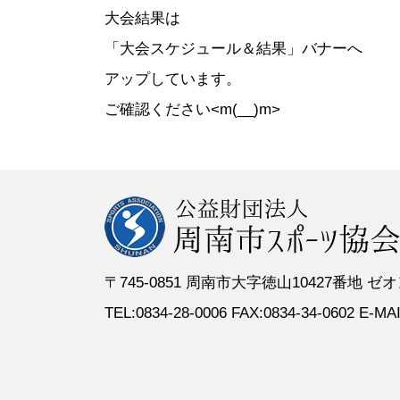
●定 款
●登録スポーツ少年団
●専門委員
●スポーツ
大会結果は
●組織図
●特別委員
「大会スケジュール＆結果」バナーへ
●役員名簿
●加盟団体
アップしています。
●評議員名簿
ご確認ください<m(__)m>
〒745-0851 周南市大字徳山10427番地
TEL:0834-28-0006 FAX:0834-34-0602 E-MAIL