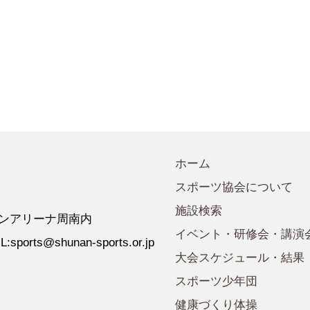
会規程
少年団諸規定
●事業計画
会運営規程
●発行誌・広報誌
●事務局へのアクセス
ホーム
スポーツ協会について
施設検索
 ゼオンアリーナ周南内
イベント・研修会・講演
:sports@shunan-sports.or.jp
大会スケジュール・結果
スポーツ少年団
健康づくり体操