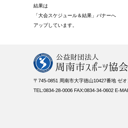
●定 款
●登録スポーツ少年団
●専門委員
●スポーツ
結果は
●組織図
●特別委員
「大会スケジュール＆結果」バナーへ
●役員名簿
●加盟団体
アップしています。
●評議員名簿
〒745-0851 周南市大字徳山10427番地
TEL:0834-28-0006 FAX:0834-34-0602 E-MAIL