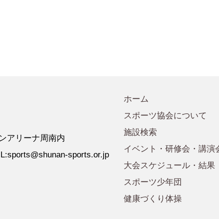
会規程
少年団諸規定
●事業計画
会運営規程
●発行誌・広報誌
●事務局へのアクセス
ホーム
スポーツ協会について
施設検索
 ゼオンアリーナ周南内
イベント・研修会・講演
:sports@shunan-sports.or.jp
大会スケジュール・結果
スポーツ少年団
健康づくり体操