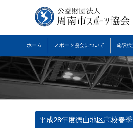
ホーム
スポーツ協会について
施設検
平成28年度徳山地区高校春
●協会概要
●大会速報
●スポーツ少年団とは
●諸規則
●大会情報
●スポーツ