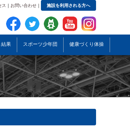
セス
｜
お問い合わせ
｜
施設を利用される方へ
＆結果
スポーツ少年団
健康づくり体操
。
●事務局への質問・お問合せ
●スポーツ少年団助成事業