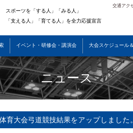
交通アク
スポーツを「する人」「みる人」
「支える人」「育てる人」を全力応援宣言
索
イベント・研修会・講演会
大会スケジュール
ニュース
季体育大会弓道競技結果をアップしました
＆結果
少年団大会情報
●事業報告
●各種申請・報告書