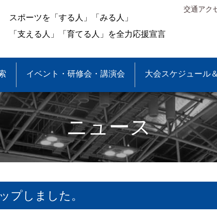
交通アク
スポーツを「する人」「みる人」
「支える人」「育てる人」を全力応援宣言
索
イベント・研修会・講演会
大会スケジュール
ニュース
アップしました。
＆結果
少年団大会情報
●事業報告
●各種申請・報告書