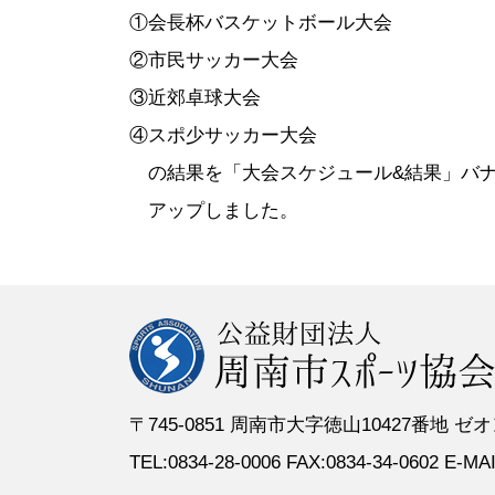
●定 款
●登録スポーツ少年団
●専門委員
●スポーツ
①会長杯バスケットボール大会
●組織図
●特別委員
②市民サッカー大会
●役員名簿
●加盟団体
③近郊卓球大会
●評議員名簿
④スポ少サッカー大会
の結果を「大会スケジュール&結果」バ
アップしました。
〒745-0851 周南市大字徳山10427番地
TEL:0834-28-0006 FAX:0834-34-0602 E-MAIL