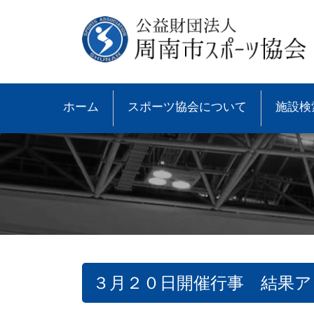
ホーム
スポーツ協会について
施設検
３月２０日開催行事 結果
●協会概要
●大会速報
●スポーツ少年団とは
●諸規則
●大会情報
●スポーツ