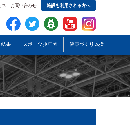
セス
｜
お問い合わせ
｜
施設を利用される方へ
＆結果
スポーツ少年団
健康づくり体操
●事務局への質問・お問合せ
●スポーツ少年団助成事業