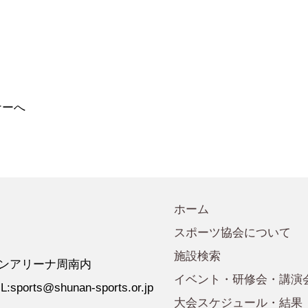
会規程
少年団諸規定
●事業計画
会運営規程
●発行誌・広報誌
●事務局へのアクセス
ナーへ
ホーム
スポーツ協会について
施設検索
 ゼオンアリーナ周南内
イベント・研修会・講演
:sports@shunan-sports.or.jp
大会スケジュール・結果