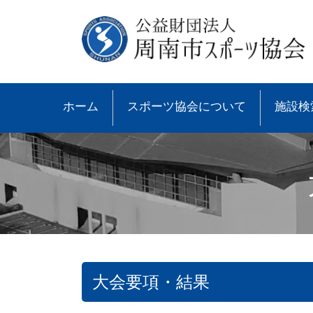
ホーム
スポーツ協会について
施設検
大会要項・結果
●協会概要
●大会速報
●スポーツ少年団とは
●諸規則
●大会情報
●スポーツ