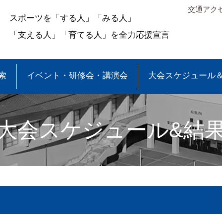
交通アク
スポーツを「する人」「みる人」
「支える人」「育てる人」を全力応援宣言
索
イベント・研修会・講演会
大会スケジュール
大会スケジュール&結
＆結果
少年団大会情報
●事業報告
●各種申請・報告書