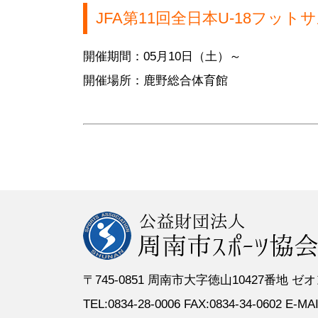
●定 款
●登録スポーツ少年団
●専門委員
●スポーツ
JFA第11回全日本U-18フッ
●組織図
●特別委員
開催期間：05月10日（土）～
●役員名簿
●加盟団体
開催場所：鹿野総合体育館
●評議員名簿
〒745-0851 周南市大字徳山10427番地
TEL:0834-28-0006 FAX:0834-34-0602 E-MAIL