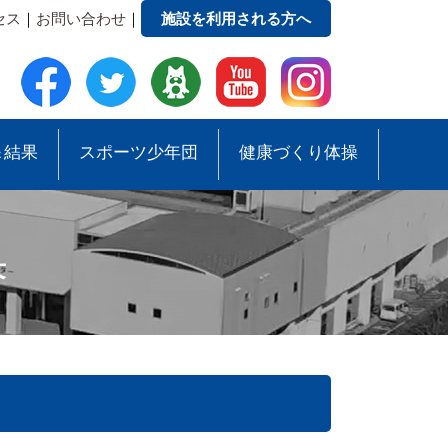
セス
｜
お問い合わせ
｜
施設を利用される方へ
＆結果
スポーツ少年団
健康づくり体操
果
●緑地公園ガイドマップ
●スポーツ少年団助成事業