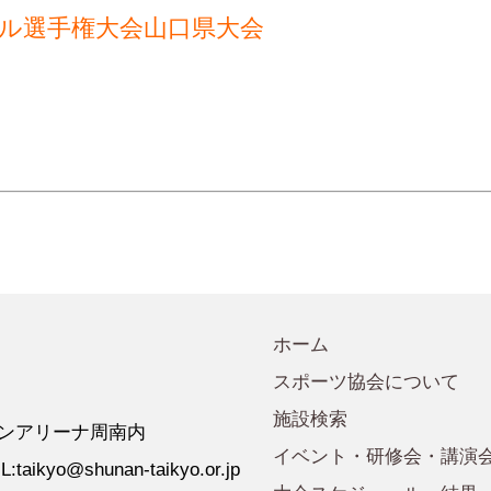
会規程
少年団諸規定
●事業計画
トサル選手権大会山口県大会
会運営規程
●発行誌・広報誌
●事務局へのアクセス
ホーム
スポーツ協会について
施設検索
 ゼオンアリーナ周南内
イベント・研修会・講演
:taikyo@shunan-taikyo.or.jp