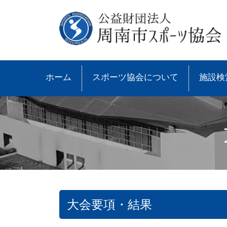
ホーム
スポーツ協会について
施設検
大会要項・結果
●協会概要
●大会速報
●スポーツ少年団とは
●諸規則
●大会情報
●スポーツ