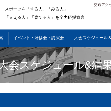
交通アク
スポーツを「する人」「みる人」
「支える人」「育てる人」を全力応援宣言
索
イベント・研修会・講演会
大会スケジュール
大会スケジュール&結
＆結果
少年団大会情報
●事業報告
●各種申請・報告書