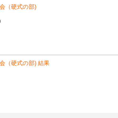
会規程
少年団諸規定
●事業計画
会（硬式の部)
会運営規程
●発行誌・広報誌
）
●事務局へのアクセス
会（硬式の部) 結果