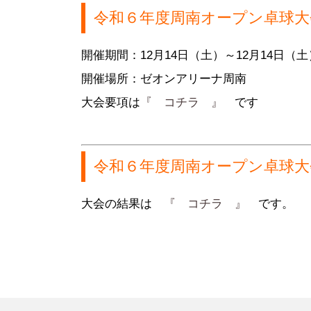
●定 款
●登録スポーツ少年団
●専門委員
●スポーツ
令和６年度周南オープン卓球大
●組織図
●特別委員
開催期間：12月14日（土）～12月14日（土
●役員名簿
●加盟団体
開催場所：ゼオンアリーナ周南
●評議員名簿
大会要項は
『 コチラ 』
です
令和６年度周南オープン卓球大
大会の結果は
『 コチラ 』
です。