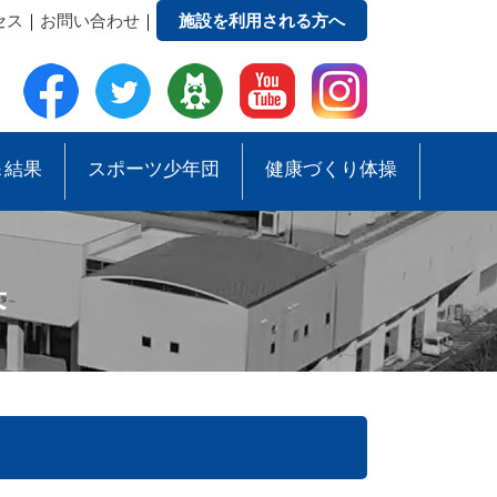
セス
｜
お問い合わせ
｜
施設を利用される方へ
＆結果
スポーツ少年団
健康づくり体操
果
●緑地公園ガイドマップ
●スポーツ少年団助成事業