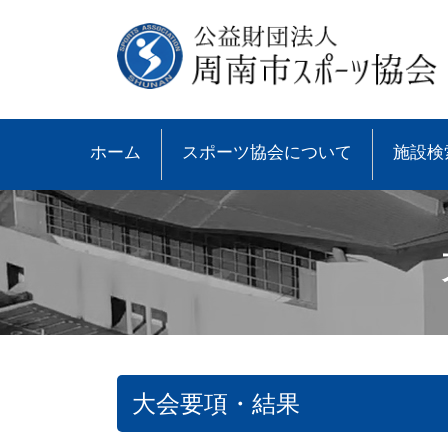
ホーム
スポーツ協会について
施設検
大会要項・結果
●協会概要
●大会速報
●スポーツ少年団とは
●諸規則
●大会情報
●スポーツ