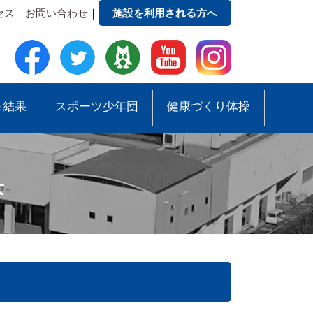
セス
｜
お問い合わせ
｜
施設を利用される方へ
＆結果
スポーツ少年団
健康づくり体操
果
●緑地公園ガイドマップ
●スポーツ少年団助成事業