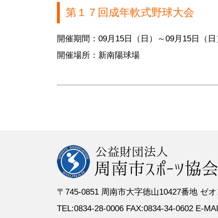
●定 款
●登録スポーツ少年団
●専門委員
●スポーツ
第１７回成年軟式野球大会
●組織図
●特別委員
開催期間：09月15日（日）～09月15日（日
●役員名簿
●加盟団体
開催場所：新南陽球場
●評議員名簿
〒745-0851 周南市大字徳山10427番地
TEL:0834-28-0006 FAX:0834-34-0602 E-MAIL