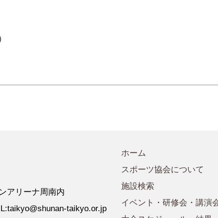
会規程
少年団諸規定
●事業計画
会運営規程
●発行誌・広報誌
）
●事務局へのアクセス
ホーム
スポーツ協会について
施設検索
 ゼオンアリーナ周南内
イベント・研修会・講演
:taikyo@shunan-taikyo.or.jp