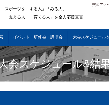
交通アク
スポーツを「する人」「みる人」
「支える人」「育てる人」を全力応援宣言
索
イベント・研修会・講演会
大会スケジュール
大会スケジュール&結
＆結果
少年団大会情報
●事業報告
●各種申請・報告書