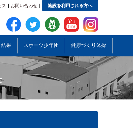
セス
｜
お問い合わせ
｜
施設を利用される方へ
＆結果
スポーツ少年団
健康づくり体操
果
●緑地公園ガイドマップ
●スポーツ少年団助成事業