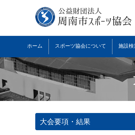
ホーム
スポーツ協会について
施設検
大会要項・結果
●協会概要
●大会速報
●スポーツ少年団とは
●諸規則
●大会情報
●スポーツ