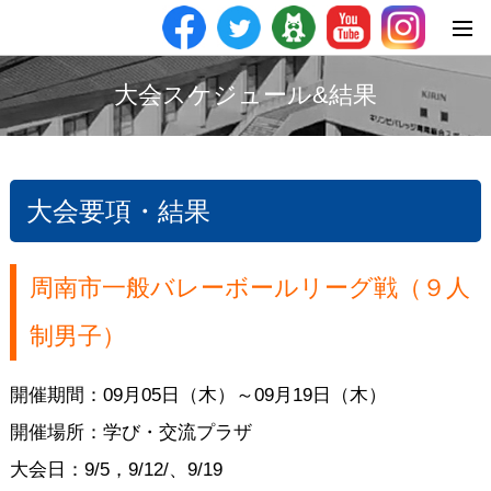
大会スケジュール&結果
大会要項・結果
周南市一般バレーボールリーグ戦（９人
制男子）
開催期間：09月05日（木）～09月19日（木）
開催場所：学び・交流プラザ
大会日：9/5，9/12/、9/19