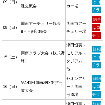
09（日）
はコ
種交流会
カー場
チラ
結果
周南アーチェリー協会
周南市アー
09（日）
はコ
8月月例記録会
チェリー場
チラ
津田恒実メ
詳細
周南クラブ大会（軟式野
モリアルス
15（土）
はコ
球）
タジアム
チラ
他
ゼオンアリ
詳細
第141回周南地区対抗弓
16（日）
ーナ周南
はコ
道大会
弓道場
チラ
津田恒実メ
詳細