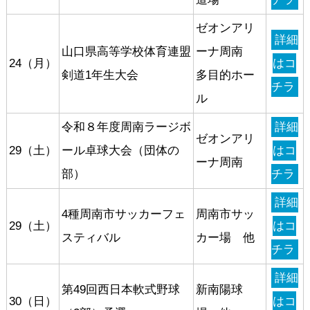
ゼオンアリ
詳細
山口県高等学校体育連盟
ーナ周南
24（月）
はコ
剣道1年生大会
多目的ホー
チラ
ル
令和８年度周南ラージボ
詳細
ゼオンアリ
29（土）
ール卓球大会（団体の
はコ
ーナ周南
部）
チラ
詳細
4種周南市サッカーフェ
周南市サッ
29（土）
はコ
スティバル
カー場 他
チラ
詳細
第49回西日本軟式野球
新南陽球
30（日）
はコ