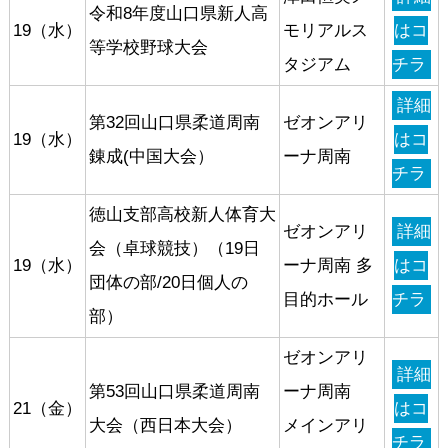
令和8年度山口県新人高
19（水）
モリアルス
はコ
等学校野球大会
タジアム
チラ
詳細
第32回山口県柔道周南
ゼオンアリ
19（水）
はコ
錬成(中国大会）
ーナ周南
チラ
徳山支部高校新人体育大
ゼオンアリ
詳細
会（卓球競技）（19日
19（水）
ーナ周南 多
はコ
団体の部/20日個人の
目的ホール
チラ
部）
ゼオンアリ
詳細
第53回山口県柔道周南
ーナ周南
21（金）
はコ
大会（西日本大会）
メインアリ
チラ