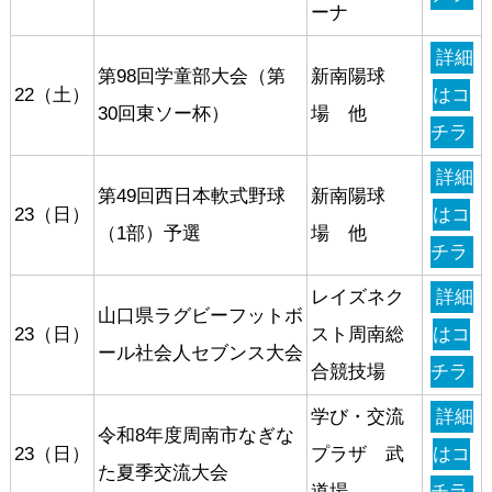
ーナ
詳細
第98回学童部大会（第
新南陽球
22（土）
はコ
30回東ソー杯）
場 他
チラ
詳細
第49回西日本軟式野球
新南陽球
23（日）
はコ
（1部）予選
場 他
チラ
レイズネク
詳細
山口県ラグビーフットボ
23（日）
スト周南総
はコ
ール社会人セブンス大会
合競技場
チラ
学び・交流
詳細
令和8年度周南市なぎな
23（日）
プラザ 武
はコ
た夏季交流大会
道場
チラ