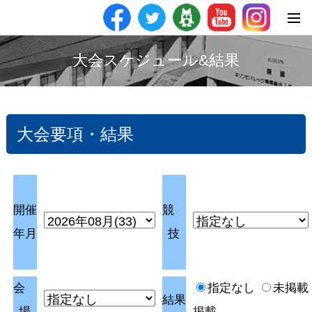
大会スケジュール&結果
大会要項・結果
開催
競
年月
技
会
指定なし
未掲載
結果
場
掲載