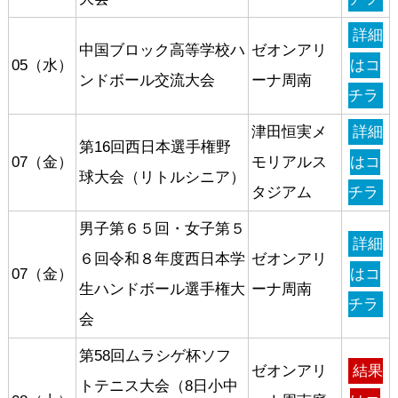
詳細
中国ブロック高等学校ハ
ゼオンアリ
05（水）
はコ
ンドボール交流大会
ーナ周南
チラ
津田恒実メ
詳細
第16回西日本選手権野
07（金）
モリアルス
はコ
球大会（リトルシニア）
タジアム
チラ
男子第６５回・女子第５
詳細
６回令和８年度西日本学
ゼオンアリ
07（金）
はコ
生ハンドボール選手権大
ーナ周南
チラ
会
第58回ムラシゲ杯ソフ
ゼオンアリ
結果
トテニス大会（8日小中