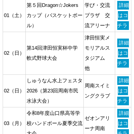
第５回Dragon☆Jokers
学び・交流
詳細
01（土）
カップ（バスケットボー
プラザ 交
はコ
ル）
流アリーナ
チラ
津田恒実メ
詳細
第14回津田恒実杯中学
モリアルス
02（日）
はコ
軟式野球大会
タジアム
チラ
他
しゅうなん水上フェスタ
詳細
周南スイミ
02（日）
2026（第23回周南市民
はコ
ングクラブ
水泳大会）
チラ
令和8年度山口県高等学
詳細
ゼオンアリ
03（月）
校ハンドボール夏季交流
はコ
ーナ周南
大会
チラ