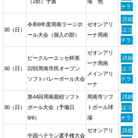
（2部）予選
場 他
チラ
詳細
令和8年度周南ラージボ
ゼオンアリ
30（日）
はコ
ール大会（個人の部）
ーナ周南
チラ
ゼオンアリ
ビークルーエッセ杯第
詳細
ーナ周南
30（日）
22回周南市民オープン
はコ
メインアリ
ソフトバレーボール大会
チラ
ーナ
第44回周南親睦ソフト
周南市ソフ
詳細
30（日）
ボール大会（予備日
トボール球
はコ
9/6）
場
チラ
ゼオンアリ
詳細
中国ベテラン選手権大会