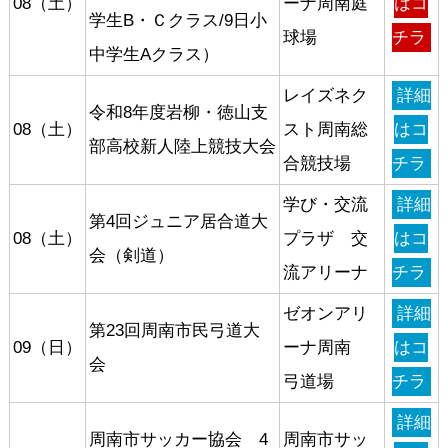
08（土）
ーナ周南庭
はコ
学生B・Ｃクラス/9日小
球場
チラ
中学生Aクラス）
レイズネク
詳細
令和8年度岩柳・徳山支
08（土）
スト周南総
はコ
部高校新人陸上競技大会
合競技場
チラ
学び・交流
詳細
第4回ジュニア居合道大
08（土）
プラザ 交
はコ
会（剣道）
流アリーナ
チラ
ゼオンアリ
詳細
第23回周南市民弓道大
09（日）
ーナ周南
はコ
会
弓道場
チラ
詳細
周南市サッカー協会 4
周南市サッ