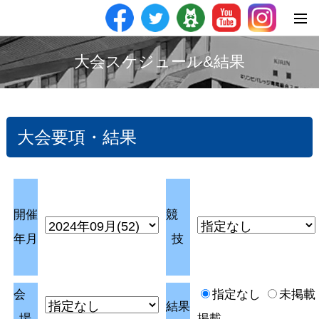
大会スケジュール&結果
大会要項・結果
開催
競
年月
技
会
指定なし
未掲載
結果
場
掲載