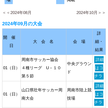
＜＜2024年08月
2024年10月＞＞
2024年09月の大会
詳
開 催
大 会 名
会 場
細・
日
結果
周南市サッカー協会
詳細
中央グラウン
01（日）
４種リーグ U－１０
はコ
ド
第５節
チラ
詳細
山口県壮年サッカー周
周南市陸上競
01（日）
はコ
南大会
技場
チラ