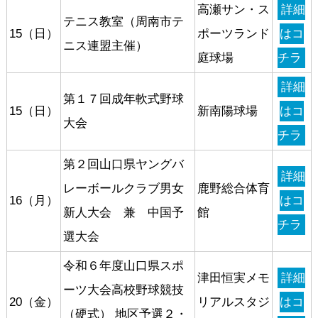
高瀬サン・ス
詳細
テニス教室（周南市テ
15（日）
ポーツランド
はコ
ニス連盟主催）
庭球場
チラ
詳細
第１７回成年軟式野球
15（日）
新南陽球場
はコ
大会
チラ
第２回山口県ヤングバ
詳細
レーボールクラブ男女
鹿野総合体育
16（月）
はコ
新人大会 兼 中国予
館
チラ
選大会
令和６年度山口県スポ
津田恒実メモ
詳細
ーツ大会高校野球競技
20（金）
リアルスタジ
はコ
（硬式） 地区予選２・