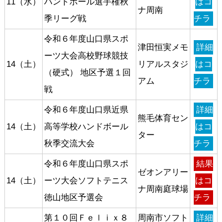
11（水）
ハンドボール選手権秋
はコ
ナ周南
季リーグ戦
チラ
令和６年度山口県スポ
津田恒実メモ
詳細
ーツ大会高校野球競技
14（土）
リアルスタジ
はコ
（硬式） 地区予選１回
アム
チラ
戦
令和６年度山口県近県
詳細
熊毛体育セン
14（土）
高等学校ハンドボール
はコ
ター
秋季交流大会
チラ
令和６年度山口県スポ
結果
ゼオンアリー
14（土）
ーツ大会ソフトテニス
はコ
ナ周南庭球場
徳山地区予選会
チラ
第１０回Ｆｅｌｉｘ８
周南市ソフト
詳細