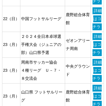
チラ
詳細
鹿野総合体育
22（日）
中国フットサルリーグ
はコ
館
チラ
２０２４全日本卓球選
詳細
ゼオンアリー
23（月）
手権大会（ジュニアの
はコ
ナ周南
部）山口県予選
チラ
周南市サッカー協会
詳細
中央グラウン
23（月）
４種リーグ Ｕ－７・
はコ
ド
８交流会
チラ
詳細
山口県 フットサルリー
鹿野総合体育
23（月）
はコ
グ
館
チラ