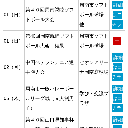
周南市ソフト
詳細
第４０回周南親睦ソフ
01（日）
ボール球場
はコ
トボール大会
他
チラ
第40回周南親睦ソフト
周南市ソフト
01（日）
ー
ボール大会 結果
ボール球場
詳細
中国ベテランテニス選
ゼオンアリー
02（月）
はコ
手権大会
ナ周南庭球場
チラ
周南市一般バレーボー
詳細
学び・交流プ
05（木）
ルリーグ戦（９人制男
はコ
ラザ
子）
チラ
第４０回山口県知事杯
詳細