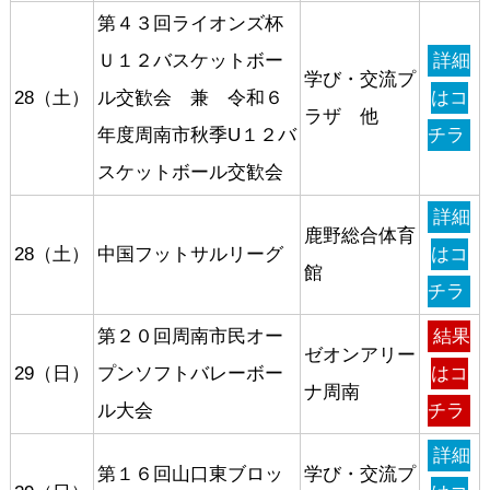
第４３回ライオンズ杯
Ｕ１２バスケットボー
詳細
学び・交流プ
28（土）
ル交歓会 兼 令和６
はコ
ラザ 他
年度周南市秋季U１２バ
チラ
スケットボール交歓会
詳細
鹿野総合体育
28（土）
中国フットサルリーグ
はコ
館
チラ
第２０回周南市民オー
結果
ゼオンアリー
29（日）
プンソフトバレーボー
はコ
ナ周南
ル大会
チラ
詳細
第１６回山口東ブロッ
学び・交流プ