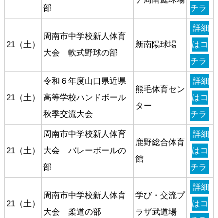
部
チラ
詳細
周南市中学校新人体育
21（土）
新南陽球場
はコ
大会 軟式野球の部
チラ
令和６年度山口県近県
詳細
熊毛体育セン
21（土）
高等学校ハンドボール
はコ
ター
秋季交流大会
チラ
周南市中学校新人体育
詳細
鹿野総合体育
21（土）
大会 バレーボールの
はコ
館
部
チラ
詳細
周南市中学校新人体育
学び・交流プ
21（土）
はコ
大会 柔道の部
ラザ武道場