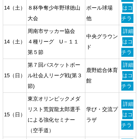
14（土）
８杯争奪少年野球徳山
ボール球場
はコ
大会
他
チラ
周南市サッカー協会
詳細
中央グラウン
14（土）
４種リーグ U－１１
はコ
ド
第５節
チラ
第７回バスケットボー
詳細
鹿野総合体育
15（日）
ル社会人リーグ戦(第３
はコ
館
節)
チラ
東京オリンピックメダ
詳細
リスト荒賀龍太郎選手
学び・交流プ
15（日）
はコ
による強化セミナー
ラザ
チラ
（空手道）