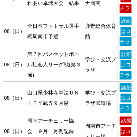
れあい卓球大会 結果
ナ周南
チラ
詳細
全日本フットサル選手
鹿野総合体育
08（日）
はコ
権周南市予選
館
チラ
第７回バスケットボー
詳細
学び・交流プ
08（日）
ル社会人リーグ戦(第３
はコ
ラザ
節)
チラ
詳細
山口県少林寺拳法ＵＮ
学び・交流プ
08（日）
はコ
ＩＴＹ武専９月度
ラザ武道場
チラ
周南アーチェリー協
結果
周南市アーチ
08（日）
会 ９月 月例記録
はコ
ェリー場