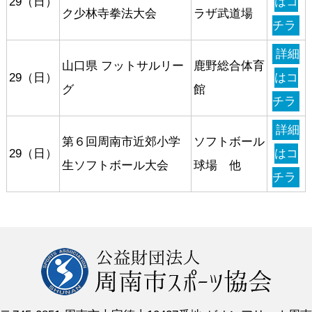
29（日）
はコ
ク少林寺拳法大会
ラザ武道場
チラ
詳細
山口県 フットサルリー
鹿野総合体育
29（日）
はコ
グ
館
チラ
詳細
第６回周南市近郊小学
ソフトボール
29（日）
はコ
生ソフトボール大会
球場 他
チラ