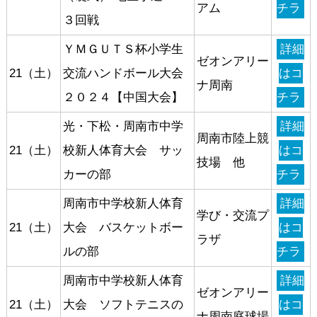
アム
チラ
３回戦
ＹＭＧＵＴＳ杯小学生
詳細
ゼオンアリー
21（土）
交流ハンドボール大会
はコ
ナ周南
２０２４【中国大会】
チラ
光・下松・周南市中学
詳細
周南市陸上競
21（土）
校新人体育大会 サッ
はコ
技場 他
カーの部
チラ
周南市中学校新人体育
詳細
学び・交流プ
21（土）
大会 バスケットボー
はコ
ラザ
ルの部
チラ
周南市中学校新人体育
詳細
ゼオンアリー
21（土）
大会 ソフトテニスの
はコ
ナ周南庭球場