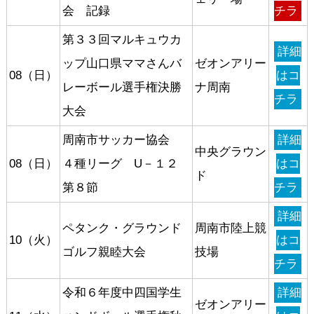
会 記録
チラ
第３３回マルキュウカ
詳細
ップ山口県ママさんバ
ゼオンアリー
08（日）
はコ
レーボール選手権決勝
ナ周南
チラ
大会
周南市サッカー協会
詳細
中央グラウン
08（日）
４種リーグ U－１２
はコ
ド
第８節
チラ
詳細
ペタンク・グラウンド
周南市陸上競
10（火）
はコ
ゴルフ親睦大会
技場
チラ
令和６年度中四国学生
詳細
ゼオンアリー