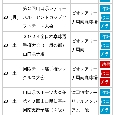
第２回山口県レディー
詳細
ゼオンアリー
23（月）
スルーセントカップソ
はコ
ナ周南庭球場
フトテニス大会
チラ
２０２４全日本卓球選
詳細
ゼオンアリー
28（土）
手権大会（一般の部）
はコ
ナ周南
山口県予選
チラ
結果
周陽テニス選手権シン
ゼオンアリー
28（土）
はコ
グルス大会
ナ周南庭球場
チラ
山口県スポーツ大会兼
津田恒実メモ
詳細
28（土）
第４０回山口県知事杯
リアルスタジ
はコ
周南支部予選（Ａ級）
アム 他
チラ