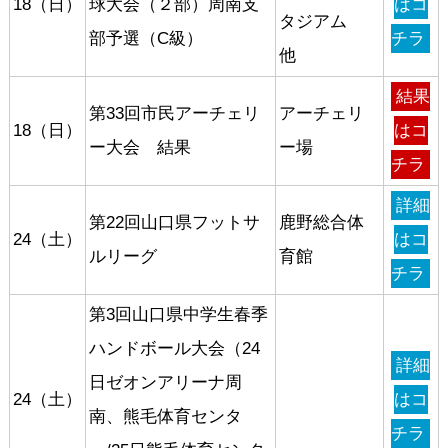
18（日）
球大会（２部）周南支
はコ
タジアム
部予選（C級）
チラ
他
結果
第33回市民アーチェリ
アーチェリ
18（日）
はコ
ー大会 結果
ー場
チラ
詳細
第22回山口県フットサ
鹿野総合体
24（土）
はコ
ルリーグ
育館
チラ
第3回山口県中学生春季
ハンドボール大会（24
詳細
日ゼオンアリーナ周
24（土）
はコ
南、熊毛体育センタ
チラ