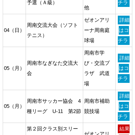
予選（Ａ級）
チラ
他
ゼオンアリ
詳細
周南交流大会（ソフト
04（日）
ーナ周南庭
はコ
テニス）
球場
チラ
周南市学
詳細
周南市なぎなた交流大
び・交流プ
05（月）
はコ
会
ラザ 武道
チラ
場
詳細
周南市サッカー協会 4
周南市補助
05（月）
はコ
種リーグ U-11 第2節
競技場
チラ
第２回クラス別スリー
結果
ゼオンアリ