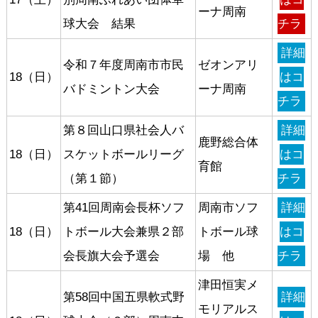
ーナ周南
球大会 結果
チラ
詳細
令和７年度周南市市民
ゼオンアリ
18（日）
はコ
バドミントン大会
ーナ周南
チラ
第８回山口県社会人バ
詳細
鹿野総合体
18（日）
スケットボールリーグ
はコ
育館
（第１節）
チラ
第41回周南会長杯ソフ
周南市ソフ
詳細
18（日）
トボール大会兼県２部
トボール球
はコ
会長旗大会予選会
場 他
チラ
津田恒実メ
第58回中国五県軟式野
詳細
モリアルス