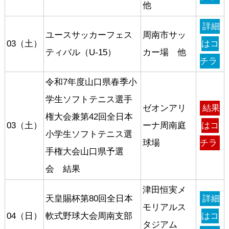
他
詳細
ユースサッカーフェス
周南市サッ
03（土）
はコ
ティバル（U-15）
カー場 他
チラ
令和7年度山口県春季小
学生ソフトテニス選手
ゼオンアリ
結果
権大会兼第42回全日本
03（土）
ーナ周南庭
はコ
小学生ソフトテニス選
球場
チラ
手権大会山口県予選
会 結果
津田恒実メ
天皇賜杯第80回全日本
詳細
モリアルス
04（日）
軟式野球大会周南支部
はコ
タジアム