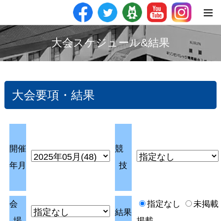
大会スケジュール&結果
大会要項・結果
開催
競
年月
技
会
指定なし
未掲載
結果
場
掲載