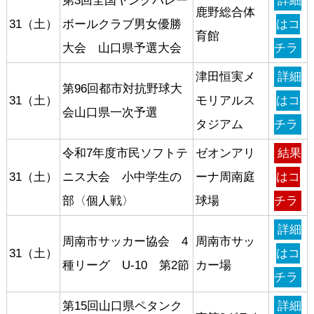
第3回全国ヤングバレー
詳細
鹿野総合体
31（土）
ボールクラブ男女優勝
はコ
育館
大会 山口県予選大会
チラ
津田恒実メ
詳細
第96回都市対抗野球大
31（土）
モリアルス
はコ
会山口県一次予選
タジアム
チラ
令和7年度市民ソフトテ
ゼオンアリ
結果
31（土）
ニス大会 小中学生の
ーナ周南庭
はコ
部〈個人戦〉
球場
チラ
詳細
周南市サッカー協会 4
周南市サッ
31（土）
はコ
種リーグ U-10 第2節
カー場
チラ
第15回山口県ペタンク
詳細