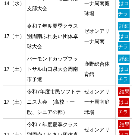
14（水）
ーナ周南庭
はコ
支部大会
球場
チラ
令和７年度夏季クラス
詳細
ゼオンアリ
17（土）
別周南ふれあい団体卓
はコ
ーナ周南
球大会
チラ
バーモンドカップフッ
詳細
鹿野総合体
17（土）
トサル山口県大会周南
はコ
育館
市予選
チラ
令和7年度市民ソフトテ
ゼオンアリ
結果
17（土）
ニス大会 (高校・一
ーナ周南庭
はコ
般、シニアの部）
球場
チラ
令和７年度夏季クラス
結果
ゼオンアリ
17（土）
別周南ふれあい団体卓
はコ