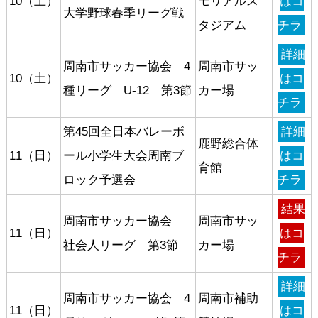
10（土）
モリアルス
はコ
大学野球春季リーグ戦
タジアム
チラ
詳細
周南市サッカー協会 4
周南市サッ
10（土）
はコ
種リーグ U-12 第3節
カー場
チラ
第45回全日本バレーボ
詳細
鹿野総合体
11（日）
ール小学生大会周南ブ
はコ
育館
ロック予選会
チラ
結果
周南市サッカー協会
周南市サッ
11（日）
はコ
社会人リーグ 第3節
カー場
チラ
詳細
周南市サッカー協会 4
周南市補助
11（日）
はコ