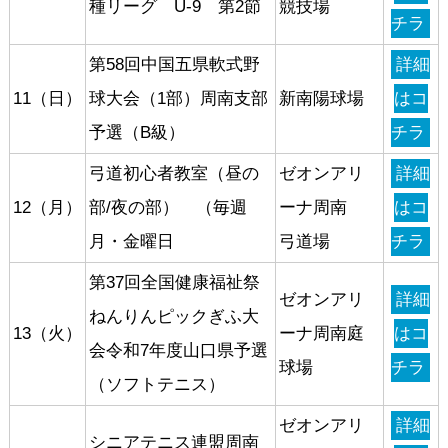
種リーグ U-9 第2節
競技場
チラ
第58回中国五県軟式野
詳細
11（日）
球大会（1部）周南支部
新南陽球場
はコ
予選（B級）
チラ
弓道初心者教室（昼の
ゼオンアリ
詳細
12（月）
部/夜の部） （毎週
ーナ周南
はコ
月・金曜日
弓道場
チラ
第37回全国健康福祉祭
ゼオンアリ
詳細
ねんりんピックぎふ大
13（火）
ーナ周南庭
はコ
会令和7年度山口県予選
球場
チラ
（ソフトテニス）
ゼオンアリ
詳細
シニアテニス連盟周南