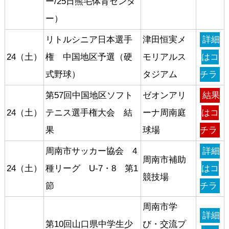
ー/25日熊毛体育センタ
ー）
リトルシニア日本選手
津田恒実メ
詳細
24（土）
権 中国地区予選（硬
モリアルス
はコ
式野球）
タジアム
チラ
第57回中国地区ソフト
ゼオンアリ
結果
24（土）
テニス選手権大会 結
ーナ周南庭
はコ
果
球場
チラ
周南市サッカー協会 4
詳細
周南市補助
24（土）
種リーグ U-7・8 第1
はコ
競技場
節
チラ
周南市学
詳細
第10回山口県中学生少
び・交流プ