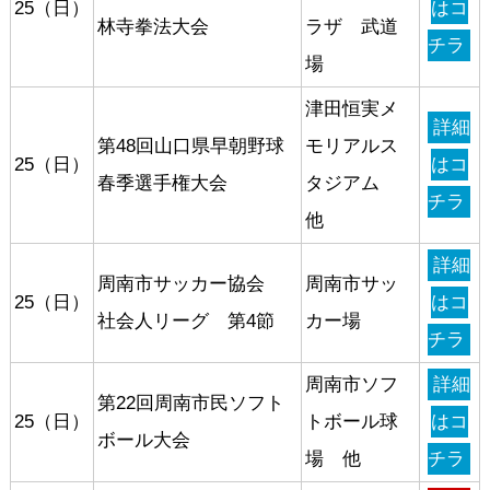
25（日）
はコ
林寺拳法大会
ラザ 武道
チラ
場
津田恒実メ
詳細
第48回山口県早朝野球
モリアルス
25（日）
はコ
春季選手権大会
タジアム
チラ
他
詳細
周南市サッカー協会
周南市サッ
25（日）
はコ
社会人リーグ 第4節
カー場
チラ
周南市ソフ
詳細
第22回周南市民ソフト
25（日）
トボール球
はコ
ボール大会
場 他
チラ