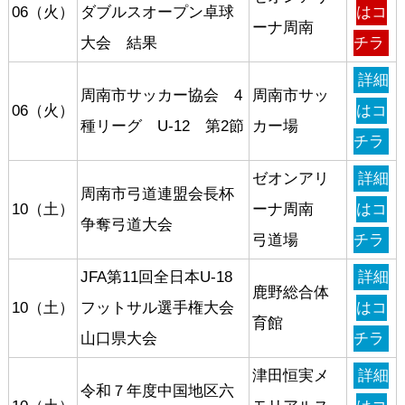
06（火）
ダブルスオープン卓球
はコ
ーナ周南
大会 結果
チラ
詳細
周南市サッカー協会 4
周南市サッ
06（火）
はコ
種リーグ U-12 第2節
カー場
チラ
ゼオンアリ
詳細
周南市弓道連盟会長杯
10（土）
ーナ周南
はコ
争奪弓道大会
弓道場
チラ
JFA第11回全日本U-18
詳細
鹿野総合体
10（土）
フットサル選手権大会
はコ
育館
山口県大会
チラ
津田恒実メ
詳細
令和７年度中国地区六