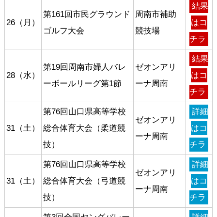
結果
第161回市民グラウンド
周南市補助
26（月）
はコ
ゴルフ大会
競技場
チラ
結果
第19回周南市婦人バレ
ゼオンアリ
28（水）
はコ
ーボールリーグ第1節
ーナ周南
チラ
第76回山口県高等学校
詳細
ゼオンアリ
31（土）
総合体育大会（柔道競
はコ
ーナ周南
技）
チラ
第76回山口県高等学校
詳細
ゼオンアリ
31（土）
総合体育大会（弓道競
はコ
ーナ周南
技）
チラ