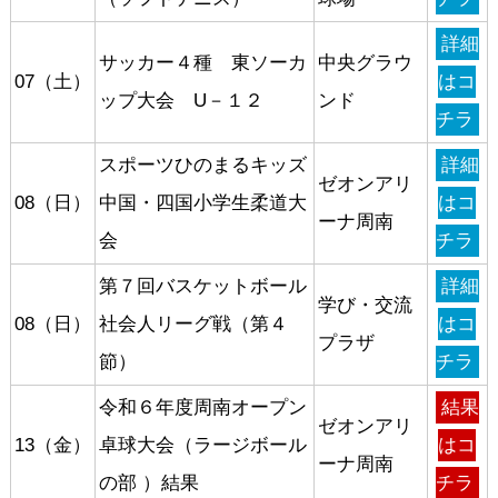
詳細
サッカー４種 東ソーカ
中央グラウ
07（土）
はコ
ップ大会 U－１２
ンド
チラ
スポーツひのまるキッズ
詳細
ゼオンアリ
08（日）
中国・四国小学生柔道大
はコ
ーナ周南
会
チラ
第７回バスケットボール
詳細
学び・交流
08（日）
社会人リーグ戦（第４
はコ
プラザ
節）
チラ
令和６年度周南オープン
結果
ゼオンアリ
13（金）
卓球大会（ラージボール
はコ
ーナ周南
の部 ）結果
チラ