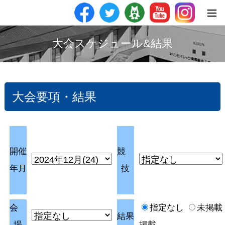
大会スケジュール&結果
大会要項・結果
開催
競
年月
技
会
指定なし
未掲載
結果
場
掲載