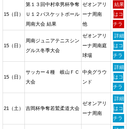
第１３回中村幸男杯争奪
ゼオンアリ
結果
15（日）
Ｕ１２バスケットボール
ーナ周南
はコ
周南大会 結果
他
チラ
ゼオンアリ
詳細
周南ジュニアテニスシン
15（日）
ーナ周南庭
はコ
グルス冬季大会
球場
チラ
詳細
サッカー４種 岐山ＦＣ
中央グラウ
15（日）
はコ
大会
ンド
チラ
詳細
ゼオンアリ
21（土）
吉岡杯争奪若鷲柔道大会
はコ
ーナ周南
チラ