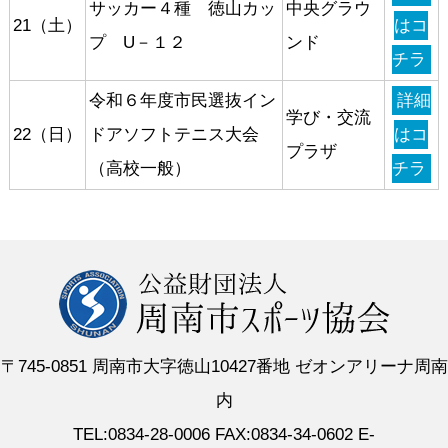
サッカー４種 徳山カッ
中央グラウ
21（土）
はコ
プ U－１２
ンド
チラ
令和６年度市民選抜イン
詳細
学び・交流
22（日）
ドアソフトテニス大会
はコ
プラザ
（高校一般）
チラ
〒745-0851 周南市大字徳山10427番地 ゼオンアリーナ周南
内
TEL:0834-28-0006 FAX:0834-34-0602 E-