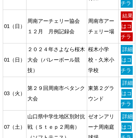
チラ
結果
周南アーチェリー協会
周南市アー
01（日）
はコ
１２月 月例記録会
チェリー場
チラ
２０２４年さよなら桜木
桜木小学
詳細
01（日）
大会（バレーボール競
校・久米小
はコ
技）
学校
チラ
詳細
第２９回周南市ペタンク
東第２グラ
03（火）
はコ
大会
ウンド
チラ
山口県中学生地区別対抗
ゼオンアリ
詳細
07（土）
戦（Ｓｔｅｐ２周南）
ーナ周南庭
はコ
（ソフトテニス）
球場
チラ