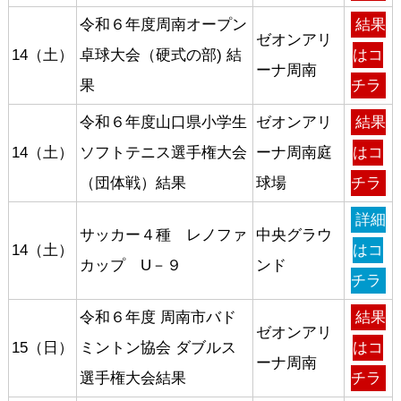
令和６年度周南オープン
結果
ゼオンアリ
14（土）
卓球大会（硬式の部) 結
はコ
ーナ周南
果
チラ
令和６年度山口県小学生
ゼオンアリ
結果
14（土）
ソフトテニス選手権大会
ーナ周南庭
はコ
（団体戦）結果
球場
チラ
詳細
サッカー４種 レノファ
中央グラウ
14（土）
はコ
カップ U－９
ンド
チラ
令和６年度 周南市バド
結果
ゼオンアリ
15（日）
ミントン協会 ダブルス
はコ
ーナ周南
選手権大会結果
チラ