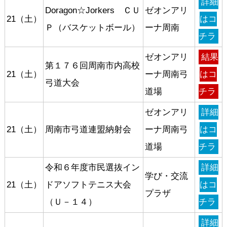
詳細
Doragon☆Jorkers ＣＵ
ゼオンアリ
21（土）
はコ
Ｐ（バスケットボール）
ーナ周南
チラ
ゼオンアリ
結果
第１７６回周南市内高校
21（土）
ーナ周南弓
はコ
弓道大会
道場
チラ
ゼオンアリ
詳細
21（土）
周南市弓道連盟納射会
ーナ周南弓
はコ
道場
チラ
令和６年度市民選抜イン
詳細
学び・交流
21（土）
ドアソフトテニス大会
はコ
プラザ
（Ｕ－１４）
チラ
詳細